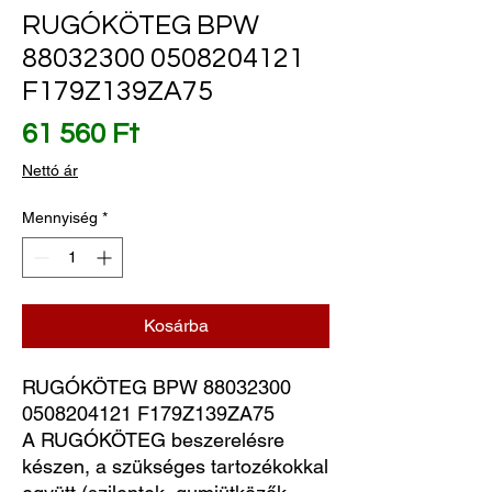
RUGÓKÖTEG BPW
88032300 0508204121
F179Z139ZA75
Ár
61 560 Ft
Nettó ár
Mennyiség
*
Kosárba
RUGÓKÖTEG BPW 88032300 
0508204121 F179Z139ZA75
A RUGÓKÖTEG beszerelésre
készen, a szükséges tartozékokkal