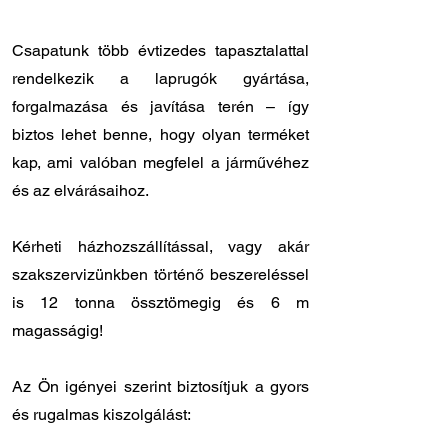
Csapatunk több évtizedes tapasztalattal
rendelkezik a laprugók gyártása,
forgalmazása és javítása terén – így
biztos lehet benne, hogy olyan terméket
kap, ami valóban megfelel a járművéhez
és az elvárásaihoz.
Kérheti házhozszállítással, vagy akár
szakszervizünkben történő beszereléssel
is 12 tonna össztömegig és 6 m
magasságig!
Az Ön igényei szerint biztosítjuk a gyors
és rugalmas kiszolgálást:
✔️ Országos kiszállítás: 12 - 24 órán belül