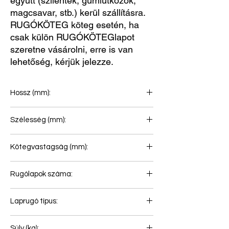
együtt (szilentek, gumiütközők,
magcsavar, stb.) kerül szállításra.
RUGÓKÖTEG köteg esetén, ha
csak külön RUGÓKÖTEGlapot
szeretne vásárolni, erre is van
lehetőség, kérjük jelezze.
Hossz (mm):
510+510
Szélesség (mm):
100
Kötegvastagság (mm):
63
Rugólapok száma:
3
Laprugó típus:
Pótkocsi laprugó
Súly (kg):