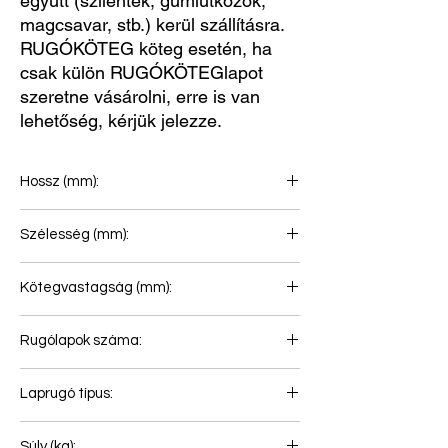
együtt (szilentek, gumiütközők,
magcsavar, stb.) kerül szállításra.
RUGÓKÖTEG köteg esetén, ha
csak külön RUGÓKÖTEGlapot
szeretne vásárolni, erre is van
lehetőség, kérjük jelezze.
Hossz (mm):
550+465
Szélesség (mm):
100
Kötegvastagság (mm):
89
Rugólapok száma:
2
Laprugó típus:
Laprugó légrugóhoz
Súly (kg):