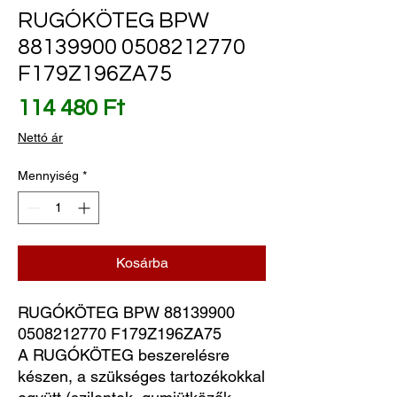
RUGÓKÖTEG BPW
88139900 0508212770
F179Z196ZA75
Ár
114 480 Ft
Nettó ár
Mennyiség
*
Kosárba
RUGÓKÖTEG BPW 88139900 
0508212770 F179Z196ZA75
A RUGÓKÖTEG beszerelésre
készen, a szükséges tartozékokkal