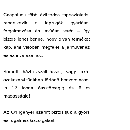
Csapatunk több évtizedes tapasztalattal
rendelkezik a laprugók gyártása,
forgalmazása és javítása terén – így
biztos lehet benne, hogy olyan terméket
kap, ami valóban megfelel a járművéhez
és az elvárásaihoz.
Kérheti házhozszállítással, vagy akár
szakszervizünkben történő beszereléssel
is 12 tonna össztömegig és 6 m
magasságig!
Az Ön igényei szerint biztosítjuk a gyors
és rugalmas kiszolgálást:
✔️ Országos kiszállítás: 12 - 24 órán belül