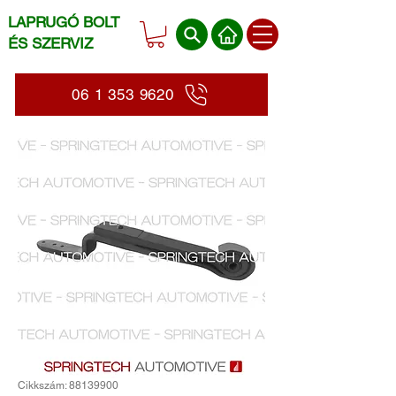
LAPRUGÓ BOLT
ÉS SZERVIZ
06 1 353 9620
Cikkszám: 88139900