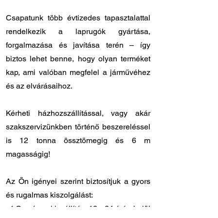
Csapatunk több évtizedes tapasztalattal
rendelkezik a laprugók gyártása,
forgalmazása és javítása terén – így
biztos lehet benne, hogy olyan terméket
kap, ami valóban megfelel a járművéhez
és az elvárásaihoz.
Kérheti házhozszállítással, vagy akár
szakszervizünkben történő beszereléssel
is 12 tonna össztömegig és 6 m
magasságig!
Az Ön igényei szerint biztosítjuk a gyors
és rugalmas kiszolgálást:
✔️ Országos kiszállítás: 12 - 24 órán belül