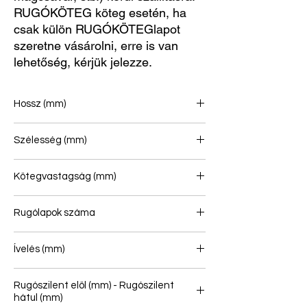
RUGÓKÖTEG köteg esetén, ha
csak külön RUGÓKÖTEGlapot
szeretne vásárolni, erre is van
lehetőség, kérjük jelezze.
Hossz (mm)
900/900
Szélesség (mm)
90
Kötegvastagság (mm)
73
Rugólapok száma
2
Ívelés (mm)
182
Rugószilent elöl (mm) - Rugószilent
hátul (mm)