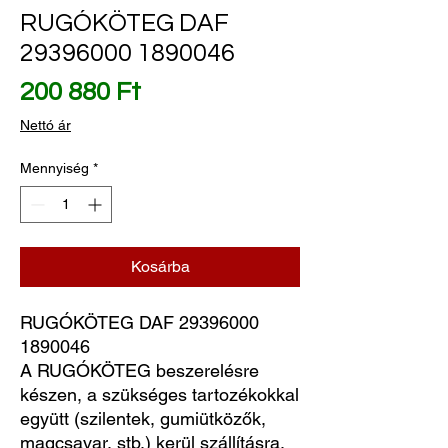
RUGÓKÖTEG DAF
29396000 1890046
Ár
200 880 Ft
Nettó ár
Mennyiség
*
Kosárba
RUGÓKÖTEG DAF 29396000 
1890046
A RUGÓKÖTEG beszerelésre
készen, a szükséges tartozékokkal
együtt (szilentek, gumiütközők,
magcsavar, stb.) kerül szállításra.