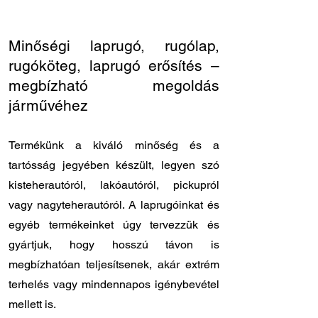
24 - 24
Minőségi laprugó, rugólap,
rugóköteg, laprugó erősítés –
megbízható megoldás
járművéhez
Termékünk a kiváló minőség és a
tartósság jegyében készült, legyen szó
kisteherautóról, lakóautóról, pickupról
vagy nagyteherautóról. A laprugóinkat és
egyéb termékeinket úgy tervezzük és
gyártjuk, hogy hosszú távon is
megbízhatóan teljesítsenek, akár extrém
terhelés vagy mindennapos igénybevétel
mellett is.