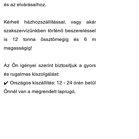
és az elvárásaihoz.
Kérheti házhozszállítással, vagy akár
szakszervizünkben történő beszereléssel
is 12 tonna össztömegig és 6 m
magasságig!
Az Ön igényei szerint biztosítjuk a gyors
és rugalmas kiszolgálást:
✔️ Országos kiszállítás: 12 - 24 órán belül
Önnél van a megrendelt laprugó.
✔️ Személyes átvétel: központi
raktárunkban
8.00 - 17.00
óra között
veheti át a megrendelt laprugót.
✔️ Gyors szervizidőpont: laprugóra
specializálódott szakszervizünk