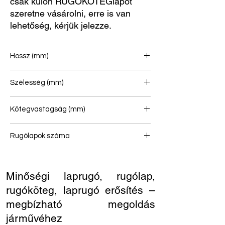
csak külön RUGÓKÖTEGlapot
szeretne vásárolni, erre is van
lehetőség, kérjük jelezze.
Hossz (mm)
780/780
Szélesség (mm)
90
Kötegvastagság (mm)
214
Rugólapok száma
7
Minőségi laprugó, rugólap,
rugóköteg, laprugó erősítés –
megbízható megoldás
járművéhez