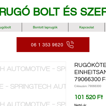
RUGÓ BOLT
ÉS SZE
ugóbolt
Bontott laprugók
Kapcsolat
06 1 353 9620
RUGÓKÖT
EINHEITS
79066300 
Cikkszám: 79066300
Á
101 520 Ft
Nettó ár