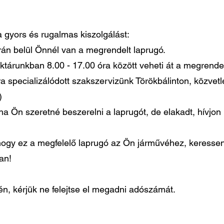
 a gyors és rugalmas kiszolgálást:
órán belül Önnél van a megrendelt laprugó.
ktárunkban 8.00 - 17.00 óra között veheti át a megrendel
ra specializálódott szakszervizünk Törökbálinton, közvet
)
ha Ön szeretné beszerelni a laprugót, de elakadt, hívjo
gy ez a megfelelő laprugó az Ön járművéhez, keressen
ban!
, kérjük ne felejtse el megadni adószámát.