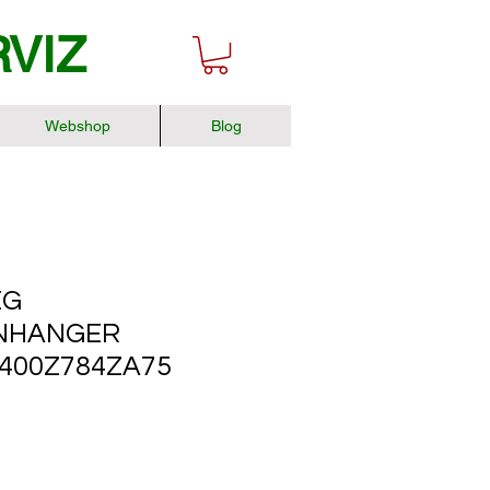
RVIZ
Webshop
Blog
EG
ANHANGER
F400Z784ZA75
r