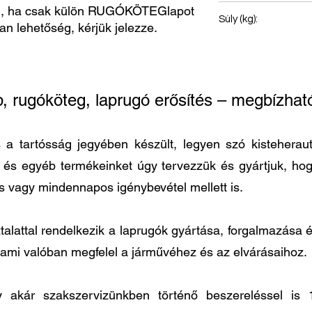
, ha csak külön RUGÓKÖTEGlapot
Pótkocsi laprugó
Súly (kg):
van lehetőség, kérjük jelezze.
45
p, rugóköteg, laprugó erősítés – megbízh
 tartósság jegyében készült, legyen szó kisteherautó
t és egyéb termékeinket úgy tervezzük és gyártjuk, h
és vagy mindennapos igénybevétel mellett is.
lattal rendelkezik a laprugók gyártása, forgalmazása és
 ami valóban megfelel a járművéhez és az elvárásaihoz.
agy akár szakszervizünkben történő beszereléssel 