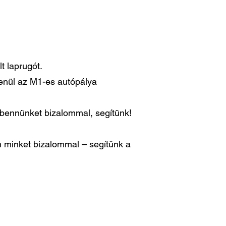
t laprugót.
lenül az M1-es autópálya
n bennünket bizalommal, segítünk!
 minket bizalommal – segítünk a