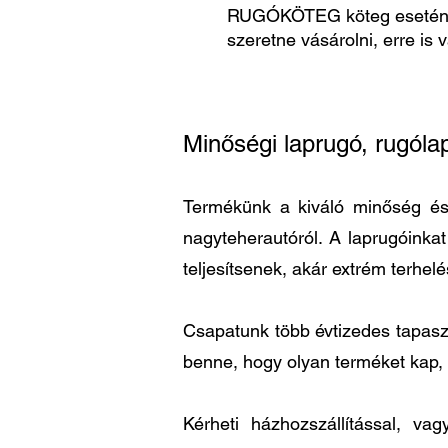
RUGÓKÖTEG köteg esetén
szeretne vásárolni, erre is 
Minőségi laprugó, rugóla
Termékünk a kiváló minőség és a
nagyteherautóról. A laprugóinka
teljesítsenek, akár extrém terhel
Csapatunk több évtizedes tapaszta
benne, hogy olyan terméket kap,
Kérheti házhozszállítással, v