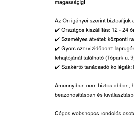
magasságig!
Az Ön igényei szerint biztosítjuk
✔️ Országos kiszállítás: 12 - 24 
✔️ Személyes átvétel: központi ra
✔️ Gyors szervizidőpont: laprugó
lehajtójánál található (Tópark u. 9
✔️ Szakértő tanácsadó kollégák: 
Amennyiben nem biztos abban, ho
beazonosításban és kiválasztás
Céges webshopos rendelés esetén