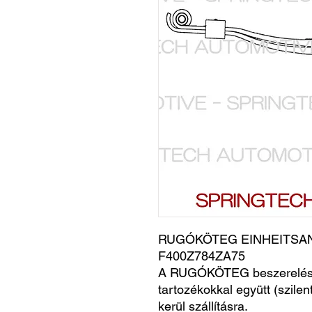
RUGÓKÖTEG EINHEITSANH
F400Z784ZA75
A RUGÓKÖTEG beszerelésr
tartozékokkal együtt (szile
kerül szállításra.