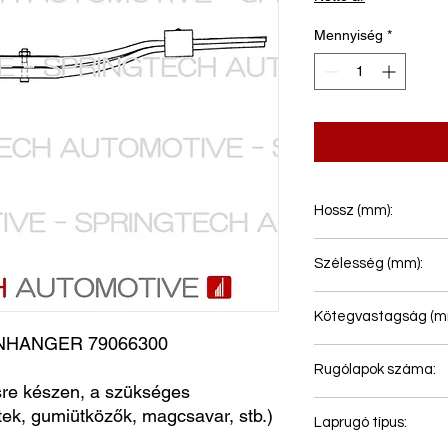
Mennyiség
*
Hossz (mm):
615+700
Szélesség (mm):
100
Kötegvastagság (m
ANGER 79066300  
60
Rugólapok száma:
e készen, a szükséges
2
ntek, gumiütközők, magcsavar, stb.)
Laprugó típus: