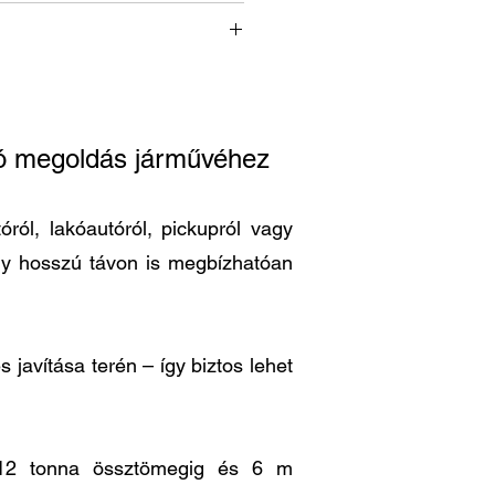
ató megoldás járművéhez
ról, lakóautóról, pickupról vagy
ogy hosszú távon is megbízhatóan
 javítása terén – így biztos lehet
is 12 tonna össztömegig és 6 m