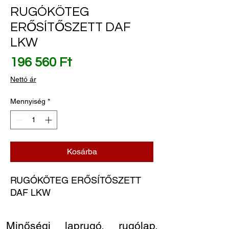
RUGÓKÖTEG
ERŐSÍTŐSZETT DAF
LKW
Ár
196 560 Ft
Nettó ár
Mennyiség
*
Kosárba
RUGÓKÖTEG ERŐSÍTŐSZETT 
DAF LKW
Minőségi laprugó, rugólap,