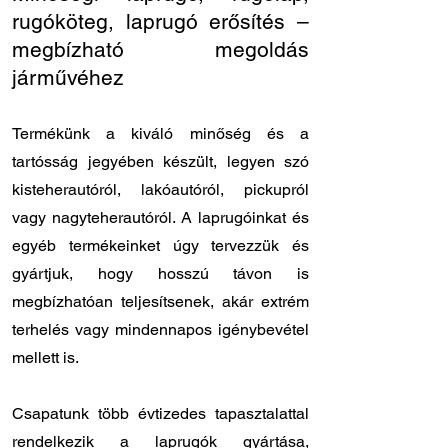
rugóköteg, laprugó erősítés –
megbízható megoldás
járművéhez
Termékünk a kiváló minőség és a
tartósság jegyében készült, legyen szó
kisteherautóról, lakóautóról, pickupról
vagy nagyteherautóról. A laprugóinkat és
egyéb termékeinket úgy tervezzük és
gyártjuk, hogy hosszú távon is
megbízhatóan teljesítsenek, akár extrém
terhelés vagy mindennapos igénybevétel
mellett is.
Csapatunk több évtizedes tapasztalattal
rendelkezik a laprugók gyártása,