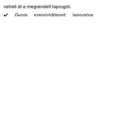
veheti át a megrendelt laprugót.
✔️ Gyors szervizidőpont: laprugóra
specializálódott szakszervizünk
Törökbálinton, közvetlenül az M1-es
autópálya lehajtójánál található (Tópark u.
9)
✔️ Szakértő tanácsadó kollégák: ha Ön
szeretné beszerelni a laprugót, de
elakadt, hívjon bennünket bizalommal,
segítünk!
Amennyiben nem biztos abban, hogy ez a
megfelelő laprugó az Ön járművéhez,
keressen minket bizalommal – segítünk a
beazonosításban és kiválasztásban!