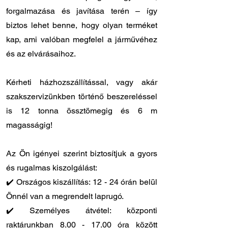
forgalmazása és javítása terén – így
biztos lehet benne, hogy olyan terméket
kap, ami valóban megfelel a járművéhez
és az elvárásaihoz.
Kérheti házhozszállítással, vagy akár
szakszervizünkben történő beszereléssel
is 12 tonna össztömegig és 6 m
magasságig!
Az Ön igényei szerint biztosítjuk a gyors
és rugalmas kiszolgálást:
✔️ Országos kiszállítás: 12 - 24 órán belül
Önnél van a megrendelt laprugó.
✔️ Személyes átvétel: központi
raktárunkban
8.00 - 17.00
óra között