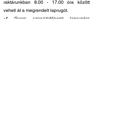
raktárunkban
8.00 - 17.00
óra között
veheti át a megrendelt laprugót.
✔️ Gyors szervizidőpont: laprugóra
specializálódott szakszervizünk
Törökbálinton, közvetlenül az M1-es
autópálya lehajtójánál található (Tópark u.
9)
✔️ Szakértő tanácsadó kollégák: ha Ön
szeretné beszerelni a laprugót, de
elakadt, hívjon bennünket bizalommal,
segítünk!
Amennyiben nem biztos abban, hogy ez a
megfelelő laprugó az Ön járművéhez,
keressen minket bizalommal – segítünk a
beazonosításban és kiválasztásban!