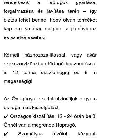
rendelkezik a laprugók gyártása,
forgalmazása és javítása terén – így
biztos lehet benne, hogy olyan terméket
kap, ami valóban megfelel a járművéhez
és az elvárásaihoz.
Kérheti házhozszállítással, vagy akár
szakszervizünkben történő beszereléssel
is 12 tonna össztömegig és 6 m
magasságig!
Az Ön igényei szerint biztosítjuk a gyors
és rugalmas kiszolgálást:
✔️ Országos kiszállítás: 12 - 24 órán belül
Önnél van a megrendelt laprugó.
✔️ Személyes átvétel: központi