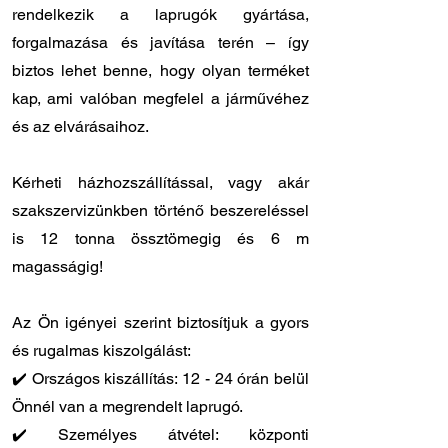
rendelkezik a laprugók gyártása,
forgalmazása és javítása terén – így
biztos lehet benne, hogy olyan terméket
kap, ami valóban megfelel a járművéhez
és az elvárásaihoz.
Kérheti házhozszállítással, vagy akár
szakszervizünkben történő beszereléssel
is 12 tonna össztömegig és 6 m
magasságig!
Az Ön igényei szerint biztosítjuk a gyors
és rugalmas kiszolgálást:
✔️ Országos kiszállítás: 12 - 24 órán belül
Önnél van a megrendelt laprugó.
✔️ Személyes átvétel: központi