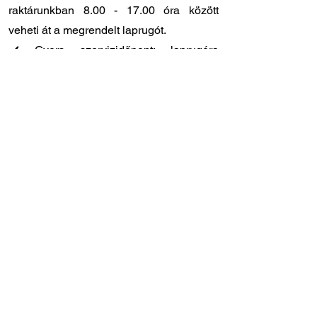
raktárunkban
8.00 - 17.00
óra között
veheti át a megrendelt laprugót.
✔️ Gyors szervizidőpont: laprugóra
specializálódott szakszervizünk
Törökbálinton, közvetlenül az M1-es
autópálya lehajtójánál található (Tópark u.
9)
✔️ Szakértő tanácsadó kollégák: ha Ön
szeretné beszerelni a laprugót, de
elakadt, hívjon bennünket bizalommal,
segítünk!
Amennyiben nem biztos abban, hogy ez a
megfelelő laprugó az Ön járművéhez,
keressen minket bizalommal – segítünk a
beazonosításban és kiválasztásban!