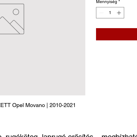
Mennyiség
*
T Opel Movano | 2010-2021
p, rugóköteg, laprugó erősítés – megbízh