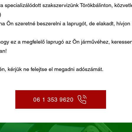
ra specializálódott szakszervizünk Törökbálinton, közvet
)
ha Ön szeretné beszerelni a laprugót, de elakadt, hívjo
gy ez a megfelelő laprugó az Ön járművéhez, keressen
ban!
, kérjük ne felejtse el megadni adószámát.
06 1 353 9620