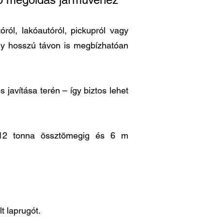
ról, lakóautóról, pickupról vagy
ogy hosszú távon is megbízhatóan
 javítása terén – így biztos lehet
is 12 tonna össztömegig és 6 m
t laprugót.