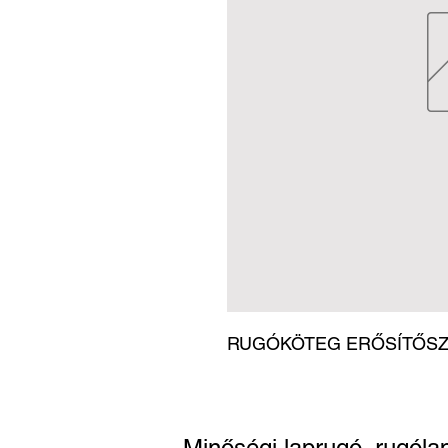
RUGÓKÖTEG ERŐSÍTŐSZET
Minőségi laprugó, rugóla