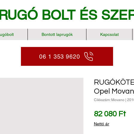
RUGÓ BOLT
ÉS SZE
ugóbolt
Bontott laprugók
Kapcsolat
06 1 353 9620
RUGÓKÖTE
Opel Movan
Cikkszám: Movano | 2010
Ár
82 080 Ft
Nettó ár