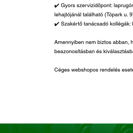
✔️ Gyors szervizidőpont: laprugó
lehajtójánál található (Tópark u. 9
✔️ Szakértő tanácsadó kollégák: 
Amennyiben nem biztos abban, ho
beazonosításban és kiválasztás
Céges webshopos rendelés esetén