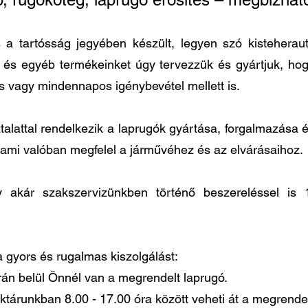
 tartósság jegyében készült, legyen szó kisteherautó
t és egyéb termékeinket úgy tervezzük és gyártjuk, h
és vagy mindennapos igénybevétel mellett is.
lattal rendelkezik a laprugók gyártása, forgalmazása és
 ami valóban megfelel a járművéhez és az elvárásaihoz.
agy akár szakszervizünkben történő beszereléssel 
 a gyors és rugalmas kiszolgálást:
órán belül Önnél van a megrendelt laprugó.
ktárunkban 8.00 - 17.00 óra között veheti át a megrendel