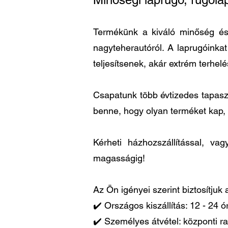
Termékünk a kiváló minőség és a
nagyteherautóról. A laprugóinka
teljesítsenek, akár extrém terhel
Csapatunk több évtizedes tapaszta
benne, hogy olyan terméket kap,
Kérheti házhozszállítással, v
magasságig!
Az Ön igényei szerint biztosítjuk
✔️ Országos kiszállítás: 12 - 24 
✔️ Személyes átvétel: központi ra