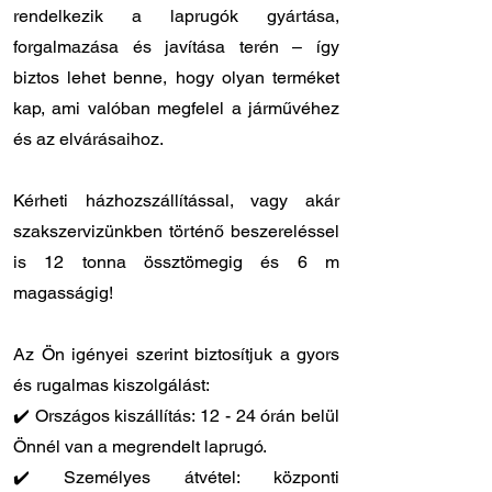
rendelkezik a laprugók gyártása,
forgalmazása és javítása terén – így
biztos lehet benne, hogy olyan terméket
kap, ami valóban megfelel a járművéhez
és az elvárásaihoz.
Kérheti házhozszállítással, vagy akár
szakszervizünkben történő beszereléssel
is 12 tonna össztömegig és 6 m
magasságig!
Az Ön igényei szerint biztosítjuk a gyors
és rugalmas kiszolgálást:
✔️ Országos kiszállítás: 12 - 24 órán belül
Önnél van a megrendelt laprugó.
✔️ Személyes átvétel: központi