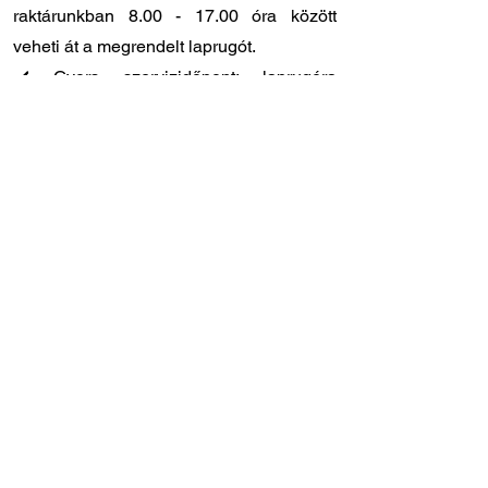
raktárunkban
8.00 - 17.00
óra között
veheti át a megrendelt laprugót.
✔️ Gyors szervizidőpont: laprugóra
specializálódott szakszervizünk
Törökbálinton, közvetlenül az M1-es
autópálya lehajtójánál található (Tópark u.
9)
✔️ Szakértő tanácsadó kollégák: ha Ön
szeretné beszerelni a laprugót, de
elakadt, hívjon bennünket bizalommal,
segítünk!
Amennyiben nem biztos abban, hogy ez a
megfelelő laprugó az Ön járművéhez,
keressen minket bizalommal – segítünk a
beazonosításban és kiválasztásban!