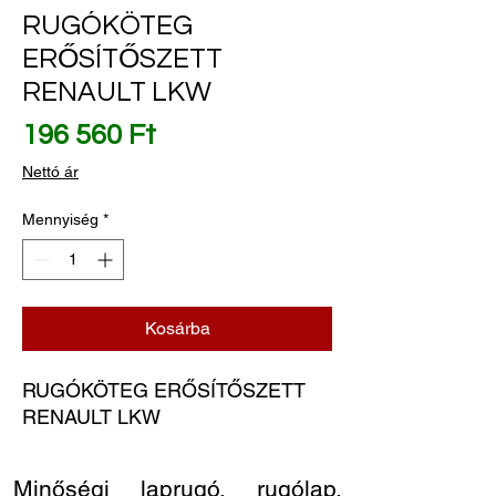
RUGÓKÖTEG
ERŐSÍTŐSZETT
RENAULT LKW
Ár
196 560 Ft
Nettó ár
Mennyiség
*
Kosárba
RUGÓKÖTEG ERŐSÍTŐSZETT 
RENAULT LKW
Minőségi laprugó, rugólap,