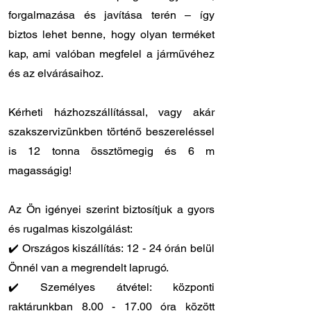
forgalmazása és javítása terén – így
biztos lehet benne, hogy olyan terméket
kap, ami valóban megfelel a járművéhez
és az elvárásaihoz.
Kérheti házhozszállítással, vagy akár
szakszervizünkben történő beszereléssel
is 12 tonna össztömegig és 6 m
magasságig!
Az Ön igényei szerint biztosítjuk a gyors
és rugalmas kiszolgálást:
✔️ Országos kiszállítás: 12 - 24 órán belül
Önnél van a megrendelt laprugó.
✔️ Személyes átvétel: központi
raktárunkban
8.00 - 17.00
óra között