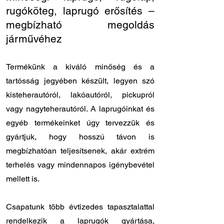
rugóköteg, laprugó erősítés –
megbízható megoldás
járművéhez
Termékünk a kiváló minőség és a
tartósság jegyében készült, legyen szó
kisteherautóról, lakóautóról, pickupról
vagy nagyteherautóról. A laprugóinkat és
egyéb termékeinket úgy tervezzük és
gyártjuk, hogy hosszú távon is
megbízhatóan teljesítsenek, akár extrém
terhelés vagy mindennapos igénybevétel
mellett is.
Csapatunk több évtizedes tapasztalattal
rendelkezik a laprugók gyártása,