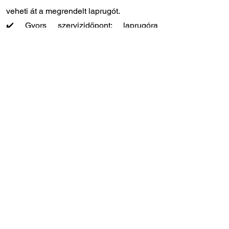
veheti át a megrendelt laprugót.
✔️ Gyors szervizidőpont: laprugóra
specializálódott szakszervizünk
Törökbálinton, közvetlenül az M1-es
autópálya lehajtójánál található (Tópark u.
9)
✔️ Szakértő tanácsadó kollégák: ha Ön
szeretné beszerelni a laprugót, de
elakadt, hívjon bennünket bizalommal,
segítünk!
Amennyiben nem biztos abban, hogy ez a
megfelelő laprugó az Ön járművéhez,
keressen minket bizalommal – segítünk a
beazonosításban és kiválasztásban!