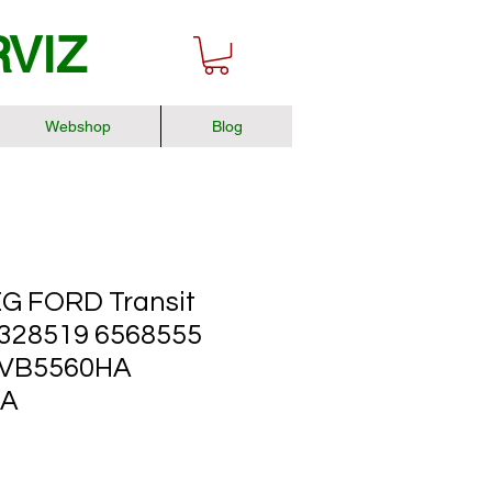
RVIZ
Webshop
Blog
 FORD Transit
328519 6568555
5VB5560HA
HA