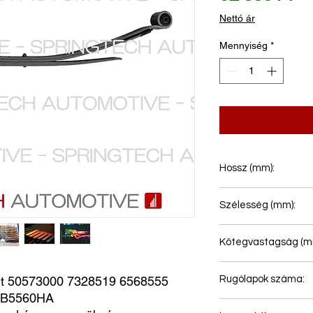
Nettó ár
Mennyiség
*
Hossz (mm):
677+693
Szélesség (mm):
60
Kötegvastagság (m
37
 50573000 7328519 6568555 
Rugólapok száma:
VB5560HA
2+1