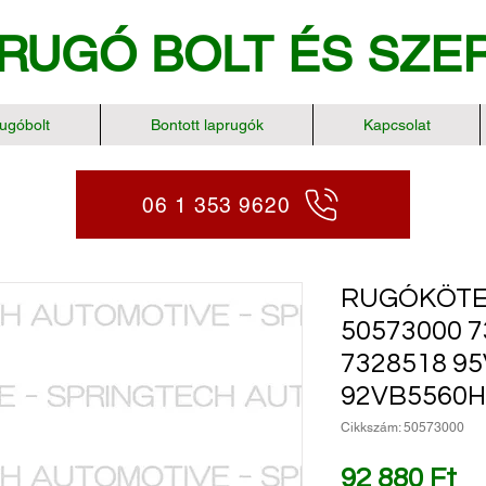
RUGÓ BOLT
ÉS SZE
ugóbolt
Bontott laprugók
Kapcsolat
06 1 353 9620
RUGÓKÖTEG
50573000 7
7328518 9
92VB5560
Cikkszám: 50573000
Ár
92 880 Ft