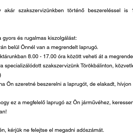
agy akár szakszervizünkben történő beszereléssel 
 a gyors és rugalmas kiszolgálást:
órán belül Önnél van a megrendelt laprugó.
ktárunkban 8.00 - 17.00 óra között veheti át a megrendel
ra specializálódott szakszervizünk Törökbálinton, közvet
)
ha Ön szeretné beszerelni a laprugót, de elakadt, hívjo
gy ez a megfelelő laprugó az Ön járművéhez, keressen
ban!
, kérjük ne felejtse el megadni adószámát.