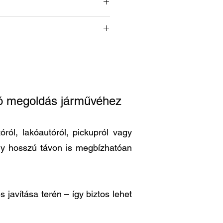
ató megoldás járművéhez
ról, lakóautóról, pickupról vagy
ogy hosszú távon is megbízhatóan
 javítása terén – így biztos lehet