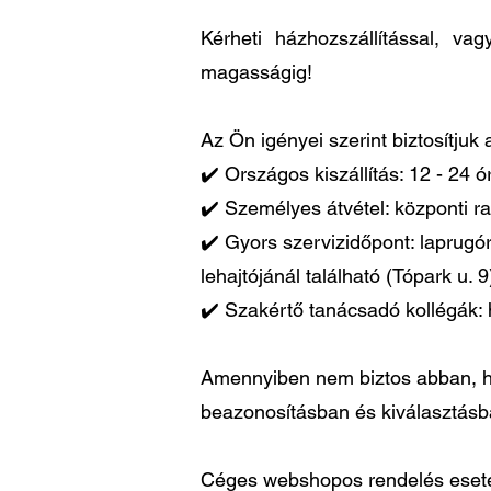
Kérheti házhozszállítással, v
magasságig!
Az Ön igényei szerint biztosítjuk
✔️ Országos kiszállítás: 12 - 24 
✔️ Személyes átvétel: központi ra
✔️ Gyors szervizidőpont: laprugó
lehajtójánál található (Tópark u. 9
✔️ Szakértő tanácsadó kollégák: 
Amennyiben nem biztos abban, ho
beazonosításban és kiválasztás
Céges webshopos rendelés esetén