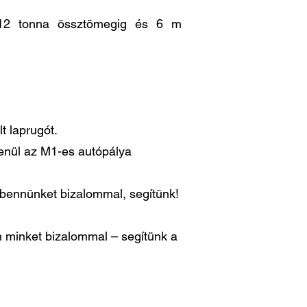
is 12 tonna össztömegig és 6 m
t laprugót.
lenül az M1-es autópálya
n bennünket bizalommal, segítünk!
 minket bizalommal – segítünk a