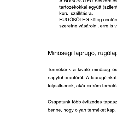
A RUGÓKÖTEG beszerelésr
tartozékokkal együtt (szile
kerül szállításra.
RUGÓKÖTEG köteg esetén
szeretne vásárolni, erre is 
Minőségi laprugó, rugóla
Termékünk a kiváló minőség és a
nagyteherautóról. A laprugóinka
teljesítsenek, akár extrém terhel
Csapatunk több évtizedes tapaszta
benne, hogy olyan terméket kap,