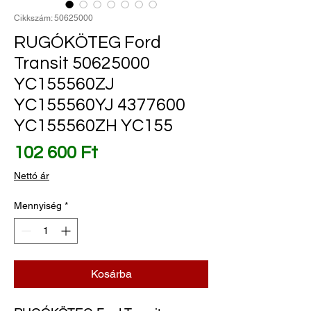
Cikkszám: 50625000
RUGÓKÖTEG Ford
Transit 50625000
YC155560ZJ
YC155560YJ 4377600
YC155560ZH YC155
Ár
102 600 Ft
Nettó ár
Mennyiség
*
Kosárba