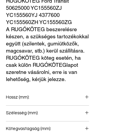
RUGÓKÖTEG Ford Transit 
50625000 YC155560ZJ 
YC155560YJ 4377600 
YC155560ZH YC155560ZG
A RUGÓKÖTEG beszerelésre
készen, a szükséges tartozékokkal
együtt (szilentek, gumiütközők,
magcsavar, stb.) kerül szállításra.
RUGÓKÖTEG köteg esetén, ha
csak külön RUGÓKÖTEGlapot
szeretne vásárolni, erre is van
lehetőség, kérjük jelezze.
Hossz (mm):
692+672
Szélesség (mm):
60
Kötegvastagság (mm):