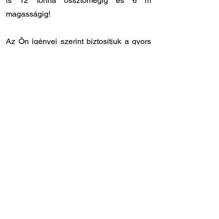
is 12 tonna össztömegig és 6 m
magasságig!
Az Ön igényei szerint biztosítjuk a gyors
és rugalmas kiszolgálást:
✔️ Országos kiszállítás: 12 - 24 órán belül
Önnél van a megrendelt laprugó.
✔️ Személyes átvétel: központi
raktárunkban
8.00 - 17.00
óra között
veheti át a megrendelt laprugót.
✔️ Gyors szervizidőpont: laprugóra
specializálódott szakszervizünk
Törökbálinton, közvetlenül az M1-es
autópálya lehajtójánál található (Tópark u.
9)
✔️ Szakértő tanácsadó kollégák: ha Ön