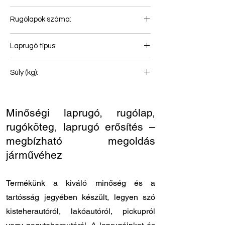
48
Rugólapok száma:
2+1
Laprugó típus:
Hátsó rugó
Súly (kg):
22
Minőségi laprugó, rugólap,
rugóköteg, laprugó erősítés –
megbízható megoldás
járművéhez
Termékünk a kiváló minőség és a
tartósság jegyében készült, legyen szó
kisteherautóról, lakóautóról, pickupról