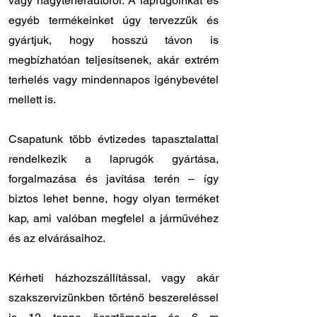
vagy nagyteherautóról. A laprugóinkat és
egyéb termékeinket úgy tervezzük és
gyártjuk, hogy hosszú távon is
megbízhatóan teljesítsenek, akár extrém
terhelés vagy mindennapos igénybevétel
mellett is.
Csapatunk több évtizedes tapasztalattal
rendelkezik a laprugók gyártása,
forgalmazása és javítása terén – így
biztos lehet benne, hogy olyan terméket
kap, ami valóban megfelel a járművéhez
és az elvárásaihoz.
Kérheti házhozszállítással, vagy akár
szakszervizünkben történő beszereléssel