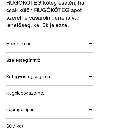
RUGÓKÖTEG köteg esetén, ha
csak külön RUGÓKÖTEGlapot
szeretne vásárolni, erre is van
lehetőség, kérjük jelezze.
Hossz (mm):
510+610
Szélesség (mm):
100
Kötegvastagság (mm):
72
Rugólapok száma:
3
Laprugó típus:
Pótkocsi laprugó
Súly (kg):
44