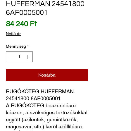
HUFFERMAN 24541800
6AF0005001
Ár
84 240 Ft
Nettó ár
Mennyiség
*
Kosárba
RUGÓKÖTEG HUFFERMAN 
24541800 6AF0005001
A RUGÓKÖTEG beszerelésre
készen, a szükséges tartozékokkal
együtt (szilentek, gumiütközők,
magcsavar, stb.) kerül szállításra.