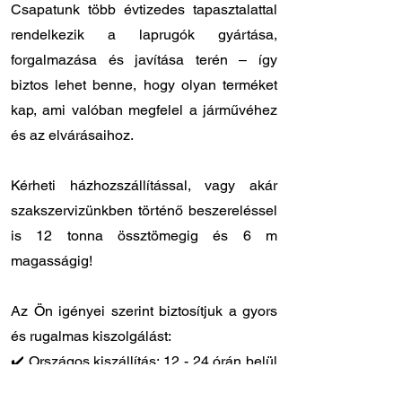
Csapatunk több évtizedes tapasztalattal
rendelkezik a laprugók gyártása,
forgalmazása és javítása terén – így
biztos lehet benne, hogy olyan terméket
kap, ami valóban megfelel a járművéhez
és az elvárásaihoz.
Kérheti házhozszállítással, vagy akár
szakszervizünkben történő beszereléssel
is 12 tonna össztömegig és 6 m
magasságig!
Az Ön igényei szerint biztosítjuk a gyors
és rugalmas kiszolgálást:
✔️ Országos kiszállítás: 12 - 24 órán belül
Önnél van a megrendelt laprugó.