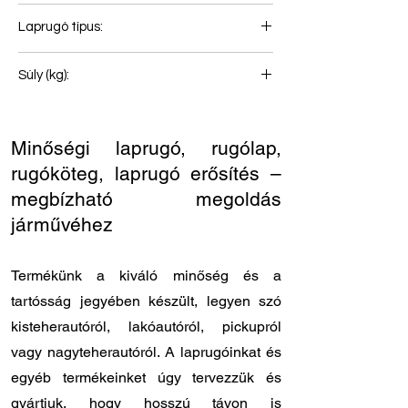
4+1
Laprugó típus:
Első rugó
Súly (kg):
77
Minőségi laprugó, rugólap,
rugóköteg, laprugó erősítés –
megbízható megoldás
járművéhez
Termékünk a kiváló minőség és a
tartósság jegyében készült, legyen szó
kisteherautóról, lakóautóról, pickupról
vagy nagyteherautóról. A laprugóinkat és
egyéb termékeinket úgy tervezzük és
gyártjuk, hogy hosszú távon is