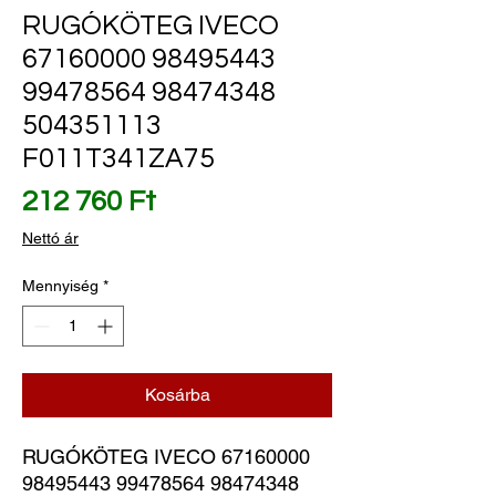
RUGÓKÖTEG IVECO
67160000 98495443
99478564 98474348
504351113
F011T341ZA75
Ár
212 760 Ft
Nettó ár
Mennyiség
*
Kosárba
RUGÓKÖTEG IVECO 67160000 
98495443 99478564 98474348 