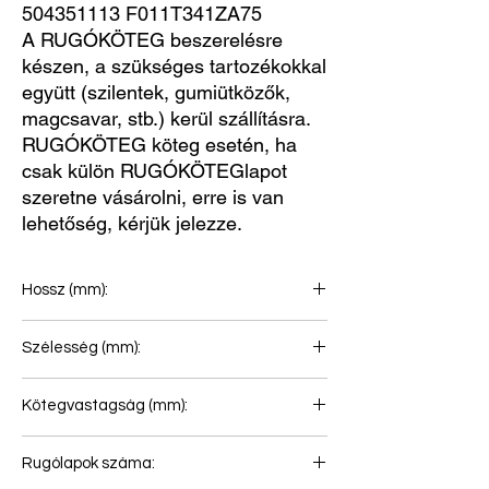
504351113 F011T341ZA75
A RUGÓKÖTEG beszerelésre
készen, a szükséges tartozékokkal
együtt (szilentek, gumiütközők,
magcsavar, stb.) kerül szállításra.
RUGÓKÖTEG köteg esetén, ha
csak külön RUGÓKÖTEGlapot
szeretne vásárolni, erre is van
lehetőség, kérjük jelezze.
Hossz (mm):
879+879
Szélesség (mm):
80
Kötegvastagság (mm):
Rugólapok száma: