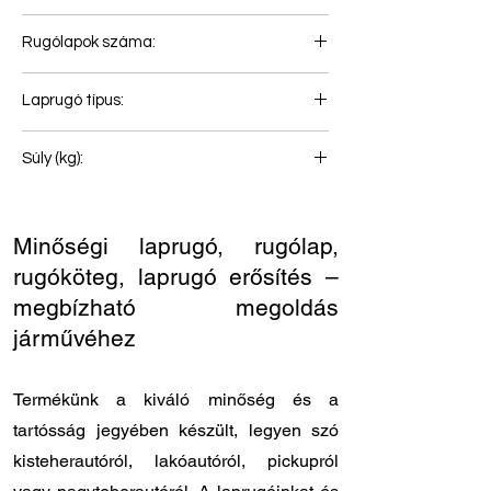
84
Rugólapok száma:
4+3
Laprugó típus:
Hátsó rugó
Súly (kg):
42
Minőségi laprugó, rugólap,
rugóköteg, laprugó erősítés –
megbízható megoldás
járművéhez
Termékünk a kiváló minőség és a
tartósság jegyében készült, legyen szó
kisteherautóról, lakóautóról, pickupról