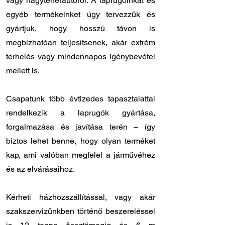
vagy nagyteherautóról. A laprugóinkat és
egyéb termékeinket úgy tervezzük és
gyártjuk, hogy hosszú távon is
megbízhatóan teljesítsenek, akár extrém
terhelés vagy mindennapos igénybevétel
mellett is.
Csapatunk több évtizedes tapasztalattal
rendelkezik a laprugók gyártása,
forgalmazása és javítása terén – így
biztos lehet benne, hogy olyan terméket
kap, ami valóban megfelel a járművéhez
és az elvárásaihoz.
Kérheti házhozszállítással, vagy akár
szakszervizünkben történő beszereléssel