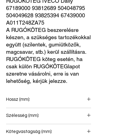
RUGÓKÖTEG IVECO Daily 
67189000 93812689 504048795 
504049628 93825394 67439000 
A011T248ZA75
A RUGÓKÖTEG beszerelésre
készen, a szükséges tartozékokkal
együtt (szilentek, gumiütközők,
magcsavar, stb.) kerül szállításra.
RUGÓKÖTEG köteg esetén, ha
csak külön RUGÓKÖTEGlapot
szeretne vásárolni, erre is van
lehetőség, kérjük jelezze.
Hossz (mm):
700+715
Szélesség (mm):
60
Kötegvastagság (mm):