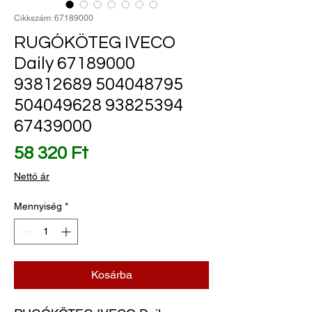
Cikkszám: 67189000
RUGÓKÖTEG IVECO
Daily 67189000
93812689 504048795
504049628 93825394
67439000
Ár
58 320 Ft
Nettó ár
Mennyiség
*
Kosárba