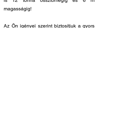
is 12 tonna össztömegig és 6 m
magasságig!
Az Ön igényei szerint biztosítjuk a gyors
és rugalmas kiszolgálást:
✔️ Országos kiszállítás: 12 - 24 órán belül
Önnél van a megrendelt laprugó.
✔️ Személyes átvétel: központi
raktárunkban
8.00 - 17.00
óra között
veheti át a megrendelt laprugót.
✔️ Gyors szervizidőpont: laprugóra
specializálódott szakszervizünk
Törökbálinton, közvetlenül az M1-es
autópálya lehajtójánál található (Tópark u.
9)
✔️ Szakértő tanácsadó kollégák: ha Ön