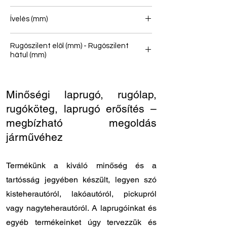
4/3
Ívelés (mm)
155
Rugószilent elöl (mm) - Rugószilent
hátul (mm)
16/40 - 16/40
Minőségi laprugó, rugólap,
rugóköteg, laprugó erősítés –
megbízható megoldás
járművéhez
Termékünk a kiváló minőség és a
tartósság jegyében készült, legyen szó
kisteherautóról, lakóautóról, pickupról
vagy nagyteherautóról. A laprugóinkat és
egyéb termékeinket úgy tervezzük és