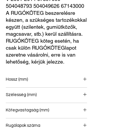
504048793 504049626 67143000
A RUGÓKÖTEG beszerelésre
készen, a szükséges tartozékokkal
együtt (szilentek, gumiütközők,
magcsavar, stb.) kerül szállításra.
RUGÓKÖTEG köteg esetén, ha
csak külön RUGÓKÖTEGlapot
szeretne vásárolni, erre is van
lehetőség, kérjük jelezze.
Hossz (mm)
700/715
Szélesség (mm)
60
Kötegvastagság (mm)
81
Rugólapok száma