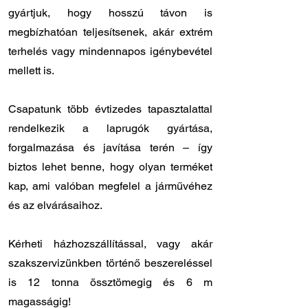
gyártjuk, hogy hosszú távon is
megbízhatóan teljesítsenek, akár extrém
terhelés vagy mindennapos igénybevétel
mellett is.
Csapatunk több évtizedes tapasztalattal
rendelkezik a laprugók gyártása,
forgalmazása és javítása terén – így
biztos lehet benne, hogy olyan terméket
kap, ami valóban megfelel a járművéhez
és az elvárásaihoz.
Kérheti házhozszállítással, vagy akár
szakszervizünkben történő beszereléssel
is 12 tonna össztömegig és 6 m
magasságig!