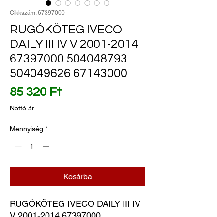
Cikkszám: 67397000
RUGÓKÖTEG IVECO
DAILY III IV V 2001-2014
67397000 504048793
504049626 67143000
Ár
85 320 Ft
Nettó ár
Mennyiség
*
Kosárba
RUGÓKÖTEG IVECO DAILY III IV 
V 2001-2014 67397000 