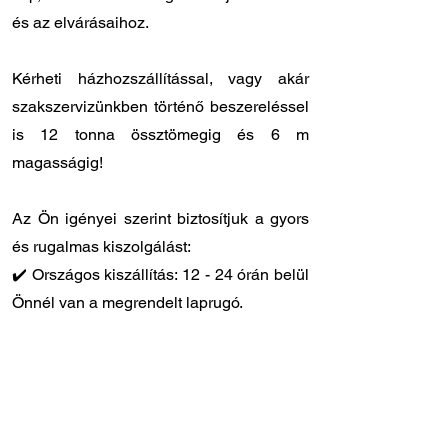
és az elvárásaihoz.
Kérheti házhozszállítással, vagy akár
szakszervizünkben történő beszereléssel
is 12 tonna össztömegig és 6 m
magasságig!
Az Ön igényei szerint biztosítjuk a gyors
és rugalmas kiszolgálást:
✔️ Országos kiszállítás: 12 - 24 órán belül
Önnél van a megrendelt laprugó.
✔️ Személyes átvétel: központi
raktárunkban
8.00 - 17.00
óra között
veheti át a megrendelt laprugót.
✔️ Gyors szervizidőpont: laprugóra
specializálódott szakszervizünk