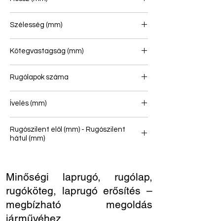
857/857
Szélesség (mm)
70
Kötegvastagság (mm)
76
Rugólapok száma
6
Ívelés (mm)
146
Rugószilent elöl (mm) - Rugószilent
hátul (mm)
16/45
Minőségi laprugó, rugólap,
rugóköteg, laprugó erősítés –
megbízható megoldás
járművéhez