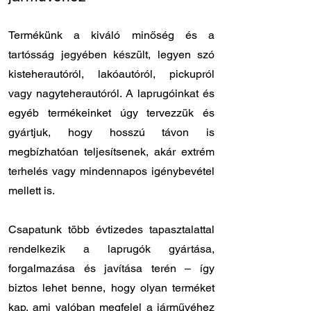
Termékünk a kiváló minőség és a
tartósság jegyében készült, legyen szó
kisteherautóról, lakóautóról, pickupról
vagy nagyteherautóról. A laprugóinkat és
egyéb termékeinket úgy tervezzük és
gyártjuk, hogy hosszú távon is
megbízhatóan teljesítsenek, akár extrém
terhelés vagy mindennapos igénybevétel
mellett is.
Csapatunk több évtizedes tapasztalattal
rendelkezik a laprugók gyártása,
forgalmazása és javítása terén – így
biztos lehet benne, hogy olyan terméket
kap, ami valóban megfelel a járművéhez