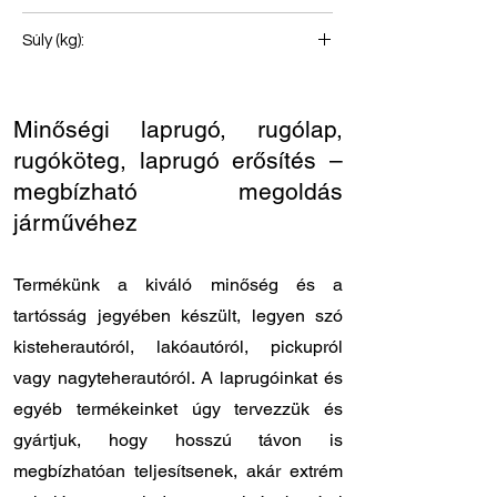
Első rugó
Súly (kg):
43
Minőségi laprugó, rugólap,
rugóköteg, laprugó erősítés –
megbízható megoldás
járművéhez
Termékünk a kiváló minőség és a
tartósság jegyében készült, legyen szó
kisteherautóról, lakóautóról, pickupról
vagy nagyteherautóról. A laprugóinkat és
egyéb termékeinket úgy tervezzük és
gyártjuk, hogy hosszú távon is
megbízhatóan teljesítsenek, akár extrém