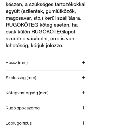
készen, a szükséges tartozékokkal
együtt (szilentek, gumiütközők,
magcsavar, stb.) kerül szállításra.
RUGÓKÖTEG köteg esetén, ha
csak külön RUGÓKÖTEGlapot
szeretne vásárolni, erre is van
lehetőség, kérjük jelezze.
Hossz (mm):
850+850
Szélesség (mm):
80
Kötegvastagság (mm):
67
Rugólapok száma:
2
Laprugó típus: