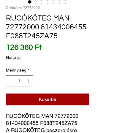
Cikkszám: 72772000
RUGÓKÖTEG MAN
72772000 81434006455
F088T245ZA75
Ár
126 360 Ft
Nettó ár
Mennyiség
*
Kosárba
RUGÓKÖTEG MAN 72772000 
81434006455 F088T245ZA75
A RUGÓKÖTEG beszerelésre