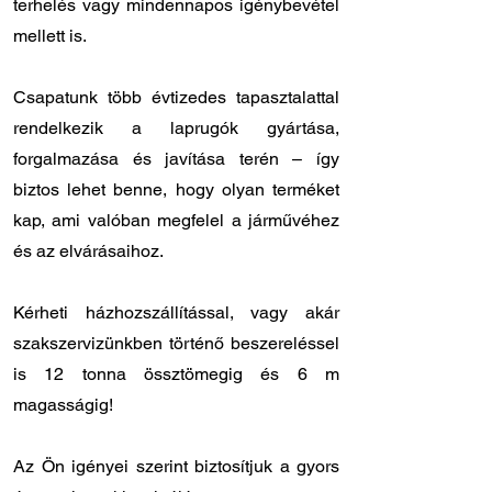
terhelés vagy mindennapos igénybevétel
mellett is.
Csapatunk több évtizedes tapasztalattal
rendelkezik a laprugók gyártása,
forgalmazása és javítása terén – így
biztos lehet benne, hogy olyan terméket
kap, ami valóban megfelel a járművéhez
és az elvárásaihoz.
Kérheti házhozszállítással, vagy akár
szakszervizünkben történő beszereléssel
is 12 tonna össztömegig és 6 m
magasságig!
Az Ön igényei szerint biztosítjuk a gyors