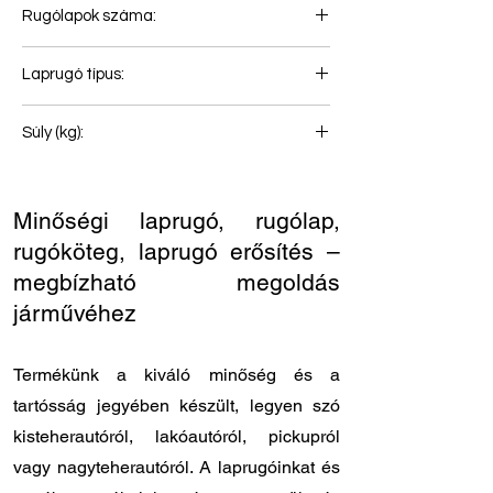
Rugólapok száma:
3+1
Laprugó típus:
Hátsó rugó
Súly (kg):
124
Minőségi laprugó, rugólap,
rugóköteg, laprugó erősítés –
megbízható megoldás
járművéhez
Termékünk a kiváló minőség és a
tartósság jegyében készült, legyen szó
kisteherautóról, lakóautóról, pickupról
vagy nagyteherautóról. A laprugóinkat és