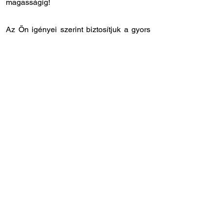
magasságig!
Az Ön igényei szerint biztosítjuk a gyors
és rugalmas kiszolgálást:
✔️ Országos kiszállítás: 12 - 24 órán belül
Önnél van a megrendelt laprugó.
✔️ Személyes átvétel: központi
raktárunkban
8.00 - 17.00
óra között
veheti át a megrendelt laprugót.
✔️ Gyors szervizidőpont: laprugóra
specializálódott szakszervizünk
Törökbálinton, közvetlenül az M1-es
autópálya lehajtójánál található (Tópark u.
9)
✔️ Szakértő tanácsadó kollégák: ha Ön
szeretné beszerelni a laprugót, de