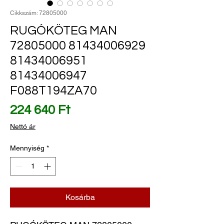
Cikkszám: 72805000
RUGÓKÖTEG MAN
72805000 81434006929
81434006951
81434006947
F088T194ZA70
Ár
224 640 Ft
Nettó ár
Mennyiség
*
Kosárba