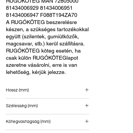
RUGÓKÖTEG MAN 72805000 
81434006929 81434006951 
81434006947 F088T194ZA70
A RUGÓKÖTEG beszerelésre
készen, a szükséges tartozékokkal
együtt (szilentek, gumiütközők,
magcsavar, stb.) kerül szállításra.
RUGÓKÖTEG köteg esetén, ha
csak külön RUGÓKÖTEGlapot
szeretne vásárolni, erre is van
lehetőség, kérjük jelezze.
Hossz (mm):
840+840
Szélesség (mm):
100
Kötegvastagság (mm):
161