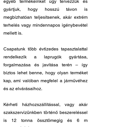
egyéb termékeinket úgy tervezzük és
gyártjuk, hogy hosszú távon is
megbízhatóan teljesítsenek, akár extrém
terhelés vagy mindennapos igénybevétel
mellett is.
Csapatunk több évtizedes tapasztalattal
rendelkezik a laprugók gyártása,
forgalmazása és javítása terén – így
biztos lehet benne, hogy olyan terméket
kap, ami valóban megfelel a járművéhez
és az elvárásaihoz.
Kérheti házhozszállítással, vagy akár
szakszervizünkben történő beszereléssel
is 12 tonna össztömegig és 6 m