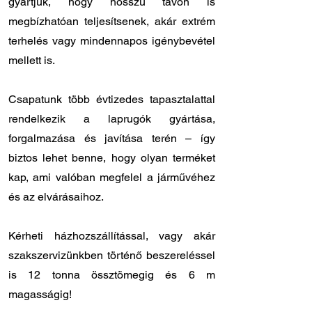
gyártjuk, hogy hosszú távon is
megbízhatóan teljesítsenek, akár extrém
terhelés vagy mindennapos igénybevétel
mellett is.
Csapatunk több évtizedes tapasztalattal
rendelkezik a laprugók gyártása,
forgalmazása és javítása terén – így
biztos lehet benne, hogy olyan terméket
kap, ami valóban megfelel a járművéhez
és az elvárásaihoz.
Kérheti házhozszállítással, vagy akár
szakszervizünkben történő beszereléssel
is 12 tonna össztömegig és 6 m
magasságig!