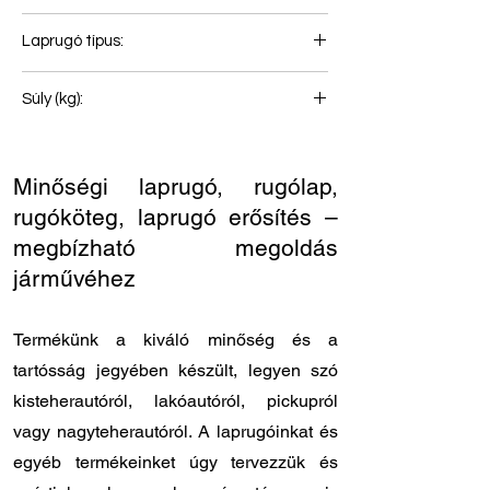
2
Laprugó típus:
Első rugó
Súly (kg):
37
Minőségi laprugó, rugólap,
rugóköteg, laprugó erősítés –
megbízható megoldás
járművéhez
Termékünk a kiváló minőség és a
tartósság jegyében készült, legyen szó
kisteherautóról, lakóautóról, pickupról
vagy nagyteherautóról. A laprugóinkat és
egyéb termékeinket úgy tervezzük és