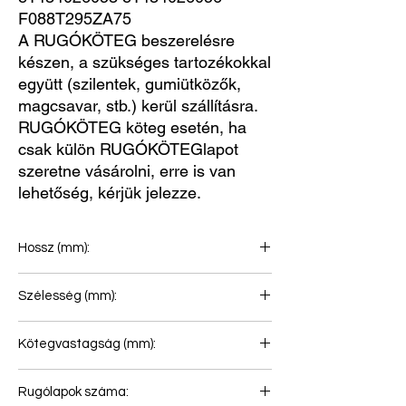
F088T295ZA75
A RUGÓKÖTEG beszerelésre
készen, a szükséges tartozékokkal
együtt (szilentek, gumiütközők,
magcsavar, stb.) kerül szállításra.
RUGÓKÖTEG köteg esetén, ha
csak külön RUGÓKÖTEGlapot
szeretne vásárolni, erre is van
lehetőség, kérjük jelezze.
Hossz (mm):
825+825
Szélesség (mm):
80
Kötegvastagság (mm):
46
Rugólapok száma: