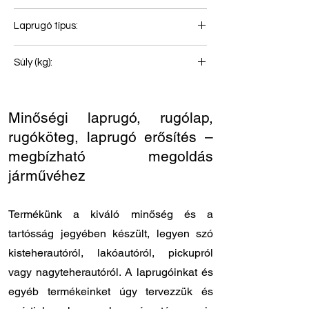
3+1+1
Laprugó típus:
Első rugó
Súly (kg):
82
Minőségi laprugó, rugólap,
rugóköteg, laprugó erősítés –
megbízható megoldás
járművéhez
Termékünk a kiváló minőség és a
tartósság jegyében készült, legyen szó
kisteherautóról, lakóautóról, pickupról
vagy nagyteherautóról. A laprugóinkat és
egyéb termékeinket úgy tervezzük és