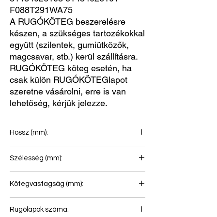
F088T291WA75
A RUGÓKÖTEG beszerelésre
készen, a szükséges tartozékokkal
együtt (szilentek, gumiütközők,
magcsavar, stb.) kerül szállításra.
RUGÓKÖTEG köteg esetén, ha
csak külön RUGÓKÖTEGlapot
szeretne vásárolni, erre is van
lehetőség, kérjük jelezze.
Hossz (mm):
900+690
Szélesség (mm):
90
Kötegvastagság (mm):
123
Rugólapok száma: