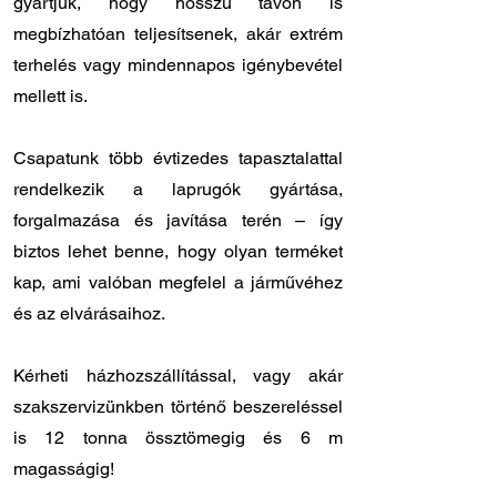
gyártjuk, hogy hosszú távon is
megbízhatóan teljesítsenek, akár extrém
terhelés vagy mindennapos igénybevétel
mellett is.
Csapatunk több évtizedes tapasztalattal
rendelkezik a laprugók gyártása,
forgalmazása és javítása terén – így
biztos lehet benne, hogy olyan terméket
kap, ami valóban megfelel a járművéhez
és az elvárásaihoz.
Kérheti házhozszállítással, vagy akár
szakszervizünkben történő beszereléssel
is 12 tonna össztömegig és 6 m
magasságig!