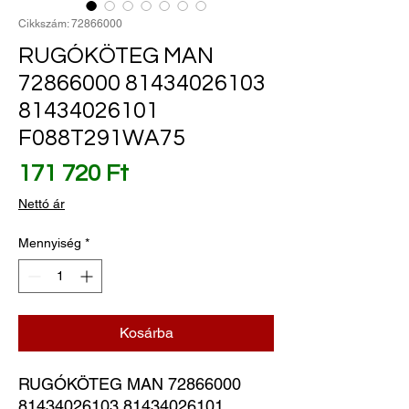
Cikkszám: 72866000
RUGÓKÖTEG MAN
72866000 81434026103
81434026101
F088T291WA75
Ár
171 720 Ft
Nettó ár
Mennyiség
*
Kosárba
RUGÓKÖTEG MAN 72866000 
81434026103 81434026101 