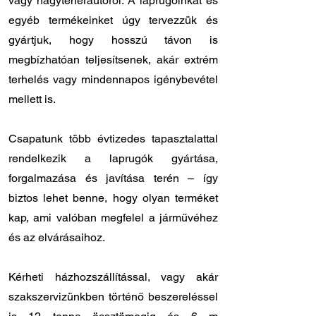
vagy nagyteherautóról. A laprugóinkat és
egyéb termékeinket úgy tervezzük és
gyártjuk, hogy hosszú távon is
megbízhatóan teljesítsenek, akár extrém
terhelés vagy mindennapos igénybevétel
mellett is.
Csapatunk több évtizedes tapasztalattal
rendelkezik a laprugók gyártása,
forgalmazása és javítása terén – így
biztos lehet benne, hogy olyan terméket
kap, ami valóban megfelel a járművéhez
és az elvárásaihoz.
Kérheti házhozszállítással, vagy akár
szakszervizünkben történő beszereléssel