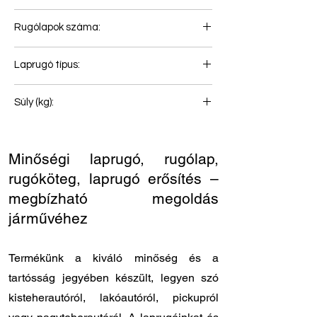
129
Rugólapok száma:
4+1
Laprugó típus:
Első rugó
Súly (kg):
99
Minőségi laprugó, rugólap,
rugóköteg, laprugó erősítés –
megbízható megoldás
járművéhez
Termékünk a kiváló minőség és a
tartósság jegyében készült, legyen szó
kisteherautóról, lakóautóról, pickupról