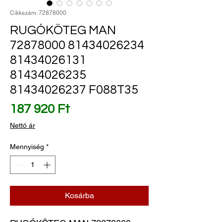
Cikkszám: 72878000
RUGÓKÖTEG MAN
72878000 81434026234
81434026131
81434026235
81434026237 F088T35
Ár
187 920 Ft
Nettó ár
Mennyiség
*
Kosárba