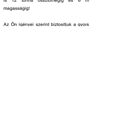
is 12 tonna össztömegig és 6 m
magasságig!
Az Ön igényei szerint biztosítjuk a gyors
és rugalmas kiszolgálást:
✔️ Országos kiszállítás: 12 - 24 órán belül
Önnél van a megrendelt laprugó.
✔️ Személyes átvétel: központi
raktárunkban
8.00 - 17.00
óra között
veheti át a megrendelt laprugót.
✔️ Gyors szervizidőpont: laprugóra
specializálódott szakszervizünk
Törökbálinton, közvetlenül az M1-es
autópálya lehajtójánál található (Tópark u.
9)
✔️ Szakértő tanácsadó kollégák: ha Ön