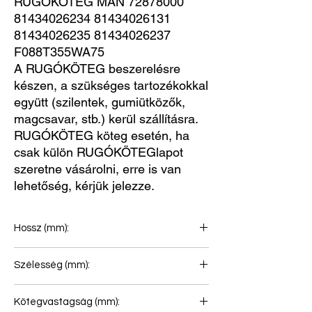
RUGÓKÖTEG MAN 72878000 
81434026234 81434026131 
81434026235 81434026237 
F088T355WA75
A RUGÓKÖTEG beszerelésre
készen, a szükséges tartozékokkal
együtt (szilentek, gumiütközők,
magcsavar, stb.) kerül szállításra.
RUGÓKÖTEG köteg esetén, ha
csak külön RUGÓKÖTEGlapot
szeretne vásárolni, erre is van
lehetőség, kérjük jelezze.
Hossz (mm):
900+900
Szélesség (mm):
90
Kötegvastagság (mm):