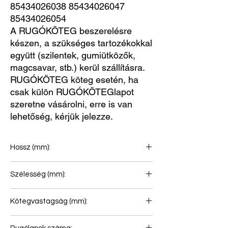
85434026038 85434026047 
85434026054
A RUGÓKÖTEG beszerelésre
készen, a szükséges tartozékokkal
együtt (szilentek, gumiütközők,
magcsavar, stb.) kerül szállításra.
RUGÓKÖTEG köteg esetén, ha
csak külön RUGÓKÖTEGlapot
szeretne vásárolni, erre is van
lehetőség, kérjük jelezze.
Hossz (mm):
910+890
Szélesség (mm):
80
Kötegvastagság (mm):
110