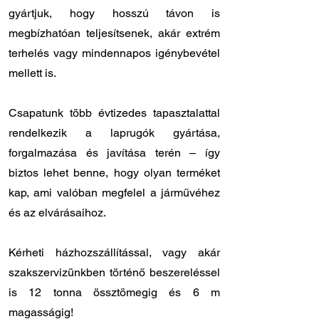
gyártjuk, hogy hosszú távon is
megbízhatóan teljesítsenek, akár extrém
terhelés vagy mindennapos igénybevétel
mellett is.
Csapatunk több évtizedes tapasztalattal
rendelkezik a laprugók gyártása,
forgalmazása és javítása terén – így
biztos lehet benne, hogy olyan terméket
kap, ami valóban megfelel a járművéhez
és az elvárásaihoz.
Kérheti házhozszállítással, vagy akár
szakszervizünkben történő beszereléssel
is 12 tonna össztömegig és 6 m
magasságig!