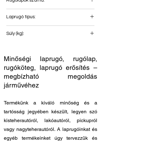
Rugólapok száma:
2+1
Laprugó típus:
Hátsó rugó
Súly (kg):
88
Minőségi laprugó, rugólap,
rugóköteg, laprugó erősítés –
megbízható megoldás
járművéhez
Termékünk a kiváló minőség és a
tartósság jegyében készült, legyen szó
kisteherautóról, lakóautóról, pickupról
vagy nagyteherautóról. A laprugóinkat és
egyéb termékeinket úgy tervezzük és