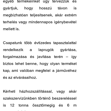
egyéb termékeinket úgy tervezzük és
gyártjuk, hogy hosszú távon is
megbízhatóan teljesítsenek, akár extrém
terhelés vagy mindennapos igénybevétel
mellett is.
Csapatunk több évtizedes tapasztalattal
rendelkezik a laprugók gyártása,
forgalmazása és javítása terén – így
biztos lehet benne, hogy olyan terméket
kap, ami valóban megfelel a járművéhez
és az elvárásaihoz.
Kérheti házhozszállítással, vagy akár
szakszervizünkben történő beszereléssel
is 12 tonna össztömegig és 6 m