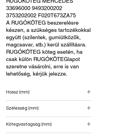
RUGÓKÖTEG MERCEDES 
33696000 9493200202 
3753202002 F020T673ZA75
A RUGÓKÖTEG beszerelésre
készen, a szükséges tartozékokkal
együtt (szilentek, gumiütközők,
magcsavar, stb.) kerül szállításra.
RUGÓKÖTEG köteg esetén, ha
csak külön RUGÓKÖTEGlapot
szeretne vásárolni, erre is van
lehetőség, kérjük jelezze.
Hossz (mm):
900+680
Szélesség (mm):
90
Kötegvastagság (mm):
79