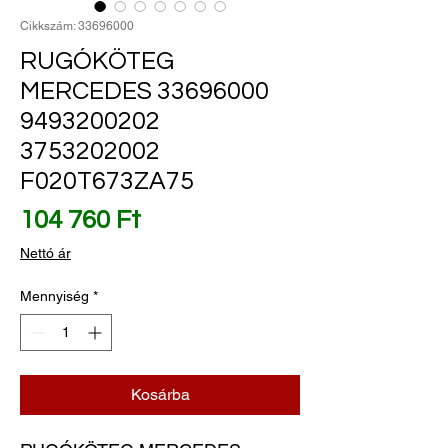
Cikkszám: 33696000
RUGÓKÖTEG
MERCEDES 33696000
9493200202
3753202002
F020T673ZA75
Ár
104 760 Ft
Nettó ár
Mennyiség
*
Kosárba