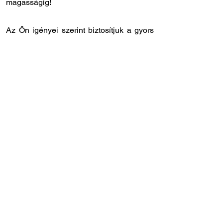
magasságig!
Az Ön igényei szerint biztosítjuk a gyors
és rugalmas kiszolgálást:
✔️ Országos kiszállítás: 12 - 24 órán belül
Önnél van a megrendelt laprugó.
✔️ Személyes átvétel: központi
raktárunkban
8.00 - 17.00
óra között
veheti át a megrendelt laprugót.
✔️ Gyors szervizidőpont: laprugóra
specializálódott szakszervizünk
Törökbálinton, közvetlenül az M1-es
autópálya lehajtójánál található (Tópark u.
9)
✔️ Szakértő tanácsadó kollégák: ha Ön
szeretné beszerelni a laprugót, de