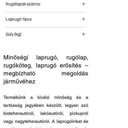
Rugólapok száma:
3
Laprugó típus:
Első rugó
Súly (kg):
62
Minőségi laprugó, rugólap,
rugóköteg, laprugó erősítés –
megbízható megoldás
járművéhez
Termékünk a kiváló minőség és a
tartósság jegyében készült, legyen szó
kisteherautóról, lakóautóról, pickupról
vagy nagyteherautóról. A laprugóinkat és