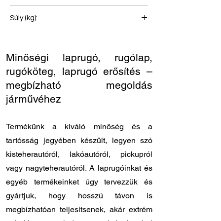
Első rugó
Súly (kg):
41
Minőségi laprugó, rugólap,
rugóköteg, laprugó erősítés –
megbízható megoldás
járművéhez
Termékünk a kiváló minőség és a
tartósság jegyében készült, legyen szó
kisteherautóról, lakóautóról, pickupról
vagy nagyteherautóról. A laprugóinkat és
egyéb termékeinket úgy tervezzük és
gyártjuk, hogy hosszú távon is
megbízhatóan teljesítsenek, akár extrém