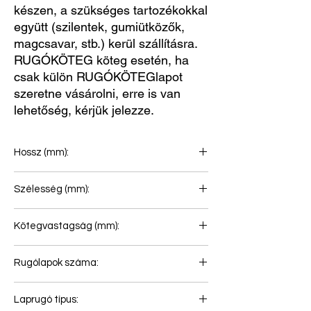
készen, a szükséges tartozékokkal
együtt (szilentek, gumiütközők,
magcsavar, stb.) kerül szállításra.
RUGÓKÖTEG köteg esetén, ha
csak külön RUGÓKÖTEGlapot
szeretne vásárolni, erre is van
lehetőség, kérjük jelezze.
Hossz (mm):
860+940
Szélesség (mm):
80
Kötegvastagság (mm):
56
Rugólapok száma:
2
Laprugó típus: