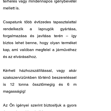
terhelés vagy mindennapos igénybevétel
mellett is.
Csapatunk több évtizedes tapasztalattal
rendelkezik a laprugók gyártása,
forgalmazása és javítása terén – így
biztos lehet benne, hogy olyan terméket
kap, ami valóban megfelel a járművéhez
és az elvárásaihoz.
Kérheti házhozszállítással, vagy akár
szakszervizünkben történő beszereléssel
is 12 tonna össztömegig és 6 m
magasságig!
Az Ön igényei szerint biztosítjuk a gyors