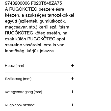
9743200006 F020T848ZA75
A RUGÓKÖTEG beszerelésre
készen, a szükséges tartozékokkal
együtt (szilentek, gumiütközők,
magcsavar, stb.) kerül szállításra.
RUGÓKÖTEG köteg esetén, ha
csak külön RUGÓKÖTEGlapot
szeretne vásárolni, erre is van
lehetőség, kérjük jelezze.
Hossz (mm):
850+850
Szélesség (mm):
80
Kötegvastagság (mm):
92
Rugólapok száma: