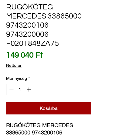
RUGÓKÖTEG
MERCEDES 33865000
9743200106
9743200006
F020T848ZA75
Ár
149 040 Ft
Nettó ár
Mennyiség
*
Kosárba
RUGÓKÖTEG MERCEDES 
33865000 9743200106 