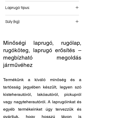
2+1
Laprugó típus:
Hátsó rugó
Súly (kg):
62
Minőségi laprugó, rugólap,
rugóköteg, laprugó erősítés –
megbízható megoldás
járművéhez
Termékünk a kiváló minőség és a
tartósság jegyében készült, legyen szó
kisteherautóról, lakóautóról, pickupról
vagy nagyteherautóról. A laprugóinkat és
egyéb termékeinket úgy tervezzük és
gyártjuk, hogy hosszú távon is