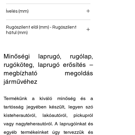
2/1
Ívelés (mm)
101
Rugószilent elöl (mm) - Rugószilent
hátul (mm)
18/40 - 16/36
Minőségi laprugó, rugólap,
rugóköteg, laprugó erősítés –
megbízható megoldás
járművéhez
Termékünk a kiváló minőség és a
tartósság jegyében készült, legyen szó
kisteherautóról, lakóautóról, pickupról
vagy nagyteherautóról. A laprugóinkat és
egyéb termékeinket úgy tervezzük és