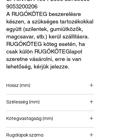
9053200206
A RUGÓKÖTEG beszerelésre
készen, a szükséges tartozékokkal
együtt (szilentek, gumiütközők,
magcsavar, stb.) kerül szállításra.
RUGÓKÖTEG köteg esetén, ha
csak külön RUGÓKÖTEGlapot
szeretne vásárolni, erre is van
lehetőség, kérjük jelezze.
Hossz (mm)
740/750
Szélesség (mm)
70
Kötegvastagság (mm)
66
Rugólapok száma