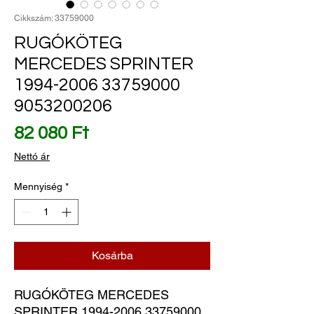
Cikkszám: 33759000
RUGÓKÖTEG
MERCEDES SPRINTER
1994-2006 33759000
9053200206
Ár
82 080 Ft
Nettó ár
Mennyiség
*
Kosárba
RUGÓKÖTEG MERCEDES 
SPRINTER 1994-2006 33759000 