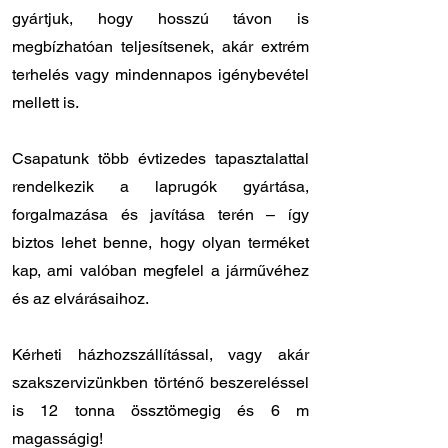
gyártjuk, hogy hosszú távon is
megbízhatóan teljesítsenek, akár extrém
terhelés vagy mindennapos igénybevétel
mellett is.
Csapatunk több évtizedes tapasztalattal
rendelkezik a laprugók gyártása,
forgalmazása és javítása terén – így
biztos lehet benne, hogy olyan terméket
kap, ami valóban megfelel a járművéhez
és az elvárásaihoz.
Kérheti házhozszállítással, vagy akár
szakszervizünkben történő beszereléssel
is 12 tonna össztömegig és 6 m
magasságig!