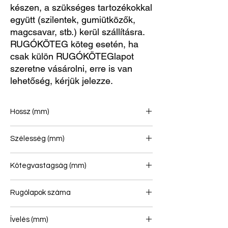
készen, a szükséges tartozékokkal
együtt (szilentek, gumiütközők,
magcsavar, stb.) kerül szállításra.
RUGÓKÖTEG köteg esetén, ha
csak külön RUGÓKÖTEGlapot
szeretne vásárolni, erre is van
lehetőség, kérjük jelezze.
Hossz (mm)
790/790
Szélesség (mm)
70
Kötegvastagság (mm)
91
Rugólapok száma
2+1
Ívelés (mm)