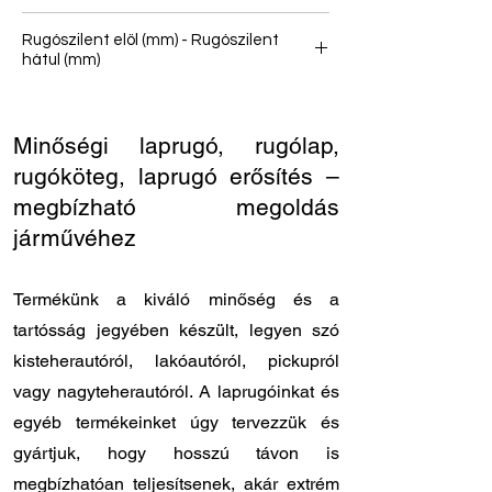
156
Rugószilent elöl (mm) - Rugószilent
hátul (mm)
36/54 - 30/48
Minőségi laprugó, rugólap,
rugóköteg, laprugó erősítés –
megbízható megoldás
járművéhez
Termékünk a kiváló minőség és a
tartósság jegyében készült, legyen szó
kisteherautóról, lakóautóról, pickupról
vagy nagyteherautóról. A laprugóinkat és
egyéb termékeinket úgy tervezzük és
gyártjuk, hogy hosszú távon is
megbízhatóan teljesítsenek, akár extrém