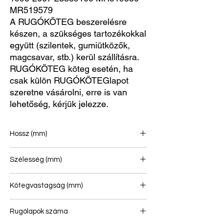
MR519579
A RUGÓKÖTEG beszerelésre
készen, a szükséges tartozékokkal
együtt (szilentek, gumiütközők,
magcsavar, stb.) kerül szállításra.
RUGÓKÖTEG köteg esetén, ha
csak külön RUGÓKÖTEGlapot
szeretne vásárolni, erre is van
lehetőség, kérjük jelezze.
Hossz (mm)
515/680
Szélesség (mm)
70
Kötegvastagság (mm)
43
Rugólapok száma