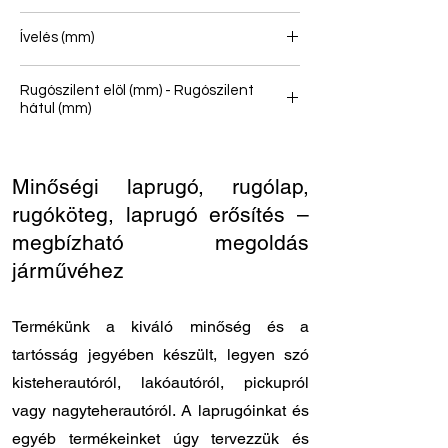
3/2
Ívelés (mm)
165
Rugószilent elöl (mm) - Rugószilent
hátul (mm)
14/35 - 16/28
Minőségi laprugó, rugólap,
rugóköteg, laprugó erősítés –
megbízható megoldás
járművéhez
Termékünk a kiváló minőség és a
tartósság jegyében készült, legyen szó
kisteherautóról, lakóautóról, pickupról
vagy nagyteherautóról. A laprugóinkat és
egyéb termékeinket úgy tervezzük és