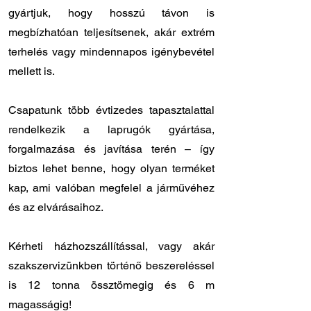
gyártjuk, hogy hosszú távon is
megbízhatóan teljesítsenek, akár extrém
terhelés vagy mindennapos igénybevétel
mellett is.
Csapatunk több évtizedes tapasztalattal
rendelkezik a laprugók gyártása,
forgalmazása és javítása terén – így
biztos lehet benne, hogy olyan terméket
kap, ami valóban megfelel a járművéhez
és az elvárásaihoz.
Kérheti házhozszállítással, vagy akár
szakszervizünkben történő beszereléssel
is 12 tonna össztömegig és 6 m
magasságig!