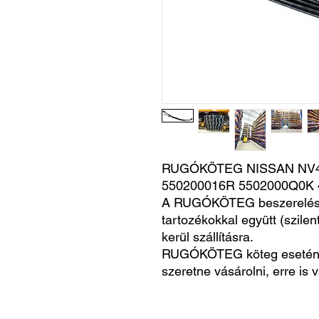
RUGÓKÖTEG NISSAN NV400
550200016R 5502000Q0K 
A RUGÓKÖTEG beszerelésr
tartozékokkal együtt (szile
kerül szállításra.
RUGÓKÖTEG köteg esetén
szeretne vásárolni, erre is 