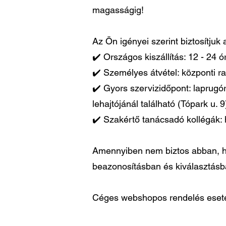
magasságig!
Az Ön igényei szerint biztosítjuk
✔️ Országos kiszállítás: 12 - 24 
✔️ Személyes átvétel: központi ra
✔️ Gyors szervizidőpont: laprugó
lehajtójánál található (Tópark u. 9
✔️ Szakértő tanácsadó kollégák: 
Amennyiben nem biztos abban, ho
beazonosításban és kiválasztás
Céges webshopos rendelés esetén