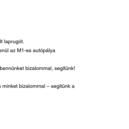
t laprugót.
lenül az M1-es autópálya
n bennünket bizalommal, segítünk!
 minket bizalommal – segítünk a