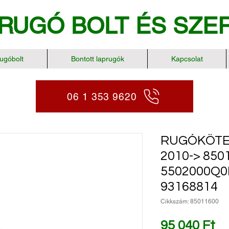
RUGÓ BOLT
ÉS SZE
ugóbolt
Bontott laprugók
Kapcsolat
06 1 353 9620
RUGÓKÖTE
2010-> 850
5502000Q0
93168814
Cikkszám: 85011600
Ár
95 040 Ft