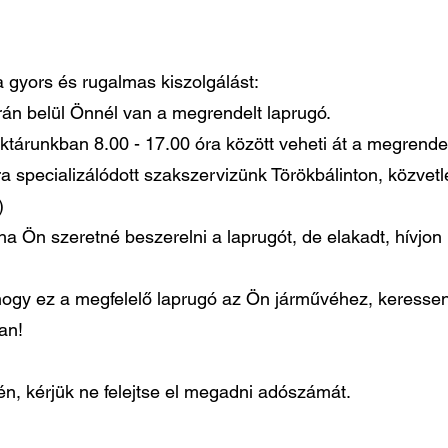
 a gyors és rugalmas kiszolgálást:
órán belül Önnél van a megrendelt laprugó.
ktárunkban 8.00 - 17.00 óra között veheti át a megrendel
ra specializálódott szakszervizünk Törökbálinton, közvet
)
ha Ön szeretné beszerelni a laprugót, de elakadt, hívjo
gy ez a megfelelő laprugó az Ön járművéhez, keressen
ban!
, kérjük ne felejtse el megadni adószámát.