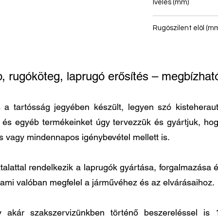
Ívelés (mm)
153
Rugószilent elöl (mm
16/46 - 14/42
p, rugóköteg, laprugó erősítés – megbízh
 tartósság jegyében készült, legyen szó kisteherautó
t és egyéb termékeinket úgy tervezzük és gyártjuk, h
és vagy mindennapos igénybevétel mellett is.
lattal rendelkezik a laprugók gyártása, forgalmazása és
 ami valóban megfelel a járművéhez és az elvárásaihoz.
agy akár szakszervizünkben történő beszereléssel 