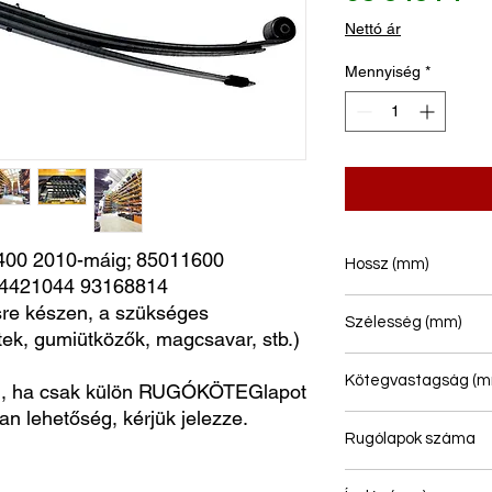
Nettó ár
Mennyiség
*
 2010-máig; 85011600 
Hossz (mm)
4421044 93168814
730/730
e készen, a szükséges
Szélesség (mm)
ntek, gumiütközők, magcsavar, stb.)
70
Kötegvastagság (m
, ha csak külön RUGÓKÖTEGlapot
van lehetőség, kérjük jelezze.
59
Rugólapok száma
2/1