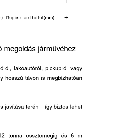
) - Rugószilent hátul (mm)
ató megoldás járművéhez
ról, lakóautóról, pickupról vagy
ogy hosszú távon is megbízhatóan
 javítása terén – így biztos lehet
is 12 tonna össztömegig és 6 m