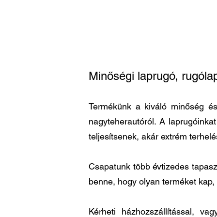
Minőségi laprugó, rugóla
Termékünk a kiváló minőség és a
nagyteherautóról. A laprugóinka
teljesítsenek, akár extrém terhel
Csapatunk több évtizedes tapaszta
benne, hogy olyan terméket kap,
Kérheti házhozszállítással, v