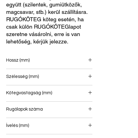
együtt (szilentek, gumiütközők,
magcsavar, stb.) kerül szállításra.
RUGÓKÖTEG köteg esetén, ha
csak külön RUGÓKÖTEGlapot
szeretne vásárolni, erre is van
lehetőség, kérjük jelezze.
Hossz (mm)
715/715
Szélesség (mm)
70
Kötegvastagság (mm)
35
Rugólapok száma
1/1
Ívelés (mm)
98