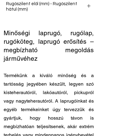
Rugószilent elöl (mm) - Rugószilent
hátul (mm)
16/65 - 16/40
Minőségi laprugó, rugólap,
rugóköteg, laprugó erősítés –
megbízható megoldás
járművéhez
Termékünk a kiváló minőség és a
tartósság jegyében készült, legyen szó
kisteherautóról, lakóautóról, pickupról
vagy nagyteherautóról. A laprugóinkat és
egyéb termékeinket úgy tervezzük és
gyártjuk, hogy hosszú távon is
megbízhatóan teljesítsenek, akár extrém
terhelés vagy mindennapos igénybevétel