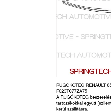
RUGÓKÖTEG RENAULT 850
F023T077ZA75
A RUGÓKÖTEG beszerelésr
tartozékokkal együtt (szile
kerül szállításra.