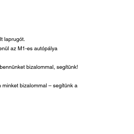
t laprugót.
lenül az M1-es autópálya
n bennünket bizalommal, segítünk!
 minket bizalommal – segítünk a