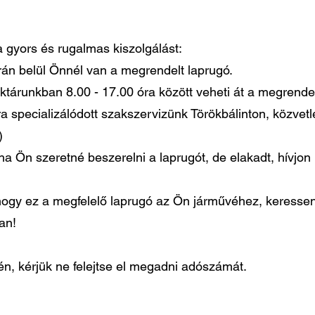
 a gyors és rugalmas kiszolgálást:
órán belül Önnél van a megrendelt laprugó.
ktárunkban 8.00 - 17.00 óra között veheti át a megrendel
ra specializálódott szakszervizünk Törökbálinton, közvet
)
ha Ön szeretné beszerelni a laprugót, de elakadt, hívjo
gy ez a megfelelő laprugó az Ön járművéhez, keressen
ban!
, kérjük ne felejtse el megadni adószámát.