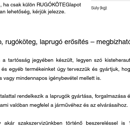
, ha csak külön RUGÓKÖTEGlapot
Első rugó
Súly (kg):
van lehetőség, kérjük jelezze.
63
p, rugóköteg, laprugó erősítés – megbízh
 tartósság jegyében készült, legyen szó kisteherautó
t és egyéb termékeinket úgy tervezzük és gyártjuk, h
és vagy mindennapos igénybevétel mellett is.
lattal rendelkezik a laprugók gyártása, forgalmazása és
 ami valóban megfelel a járművéhez és az elvárásaihoz.
agy akár szakszervizünkben történő beszereléssel 