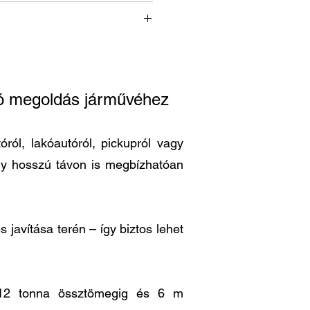
ató megoldás járművéhez
ról, lakóautóról, pickupról vagy
ogy hosszú távon is megbízhatóan
 javítása terén – így biztos lehet
is 12 tonna össztömegig és 6 m