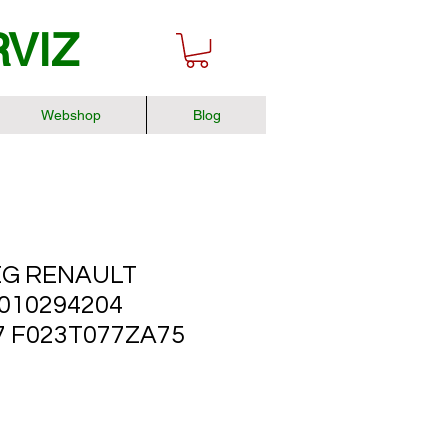
RVIZ
Webshop
Blog
G RENAULT
5010294204
7 F023T077ZA75
r