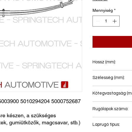
Mennyiség
*
Hossz (mm):
937+1093
Szélesség (mm):
90
Kötegvastagság (m
03900 5010294204 5000752687 
66
Rugólapok száma:
e készen, a szükséges
2
ntek, gumiütközők, magcsavar, stb.)
Laprugó típus: