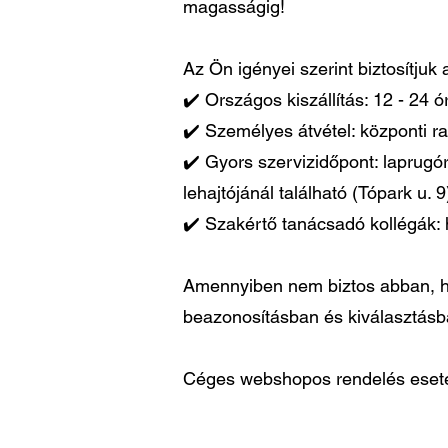
magasságig!
Az Ön igényei szerint biztosítjuk
✔️ Országos kiszállítás: 12 - 24 
✔️ Személyes átvétel: központi ra
✔️ Gyors szervizidőpont: laprugó
lehajtójánál található (Tópark u. 9
✔️ Szakértő tanácsadó kollégák: 
Amennyiben nem biztos abban, ho
beazonosításban és kiválasztás
Céges webshopos rendelés esetén