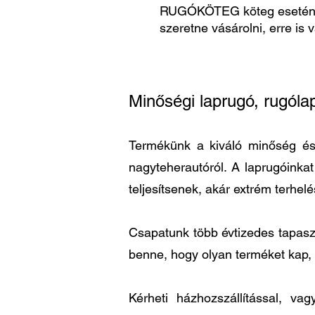
RUGÓKÖTEG köteg esetén
szeretne vásárolni, erre is 
Minőségi laprugó, rugóla
Termékünk a kiváló minőség és a
nagyteherautóról. A laprugóinka
teljesítsenek, akár extrém terhel
Csapatunk több évtizedes tapaszta
benne, hogy olyan terméket kap,
Kérheti házhozszállítással, v