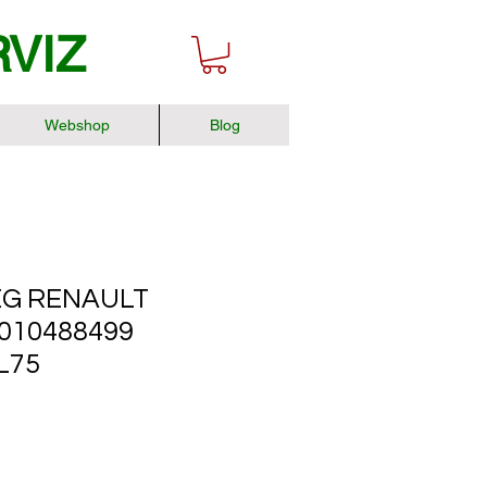
RVIZ
Webshop
Blog
G RENAULT
5010488499
L75
r