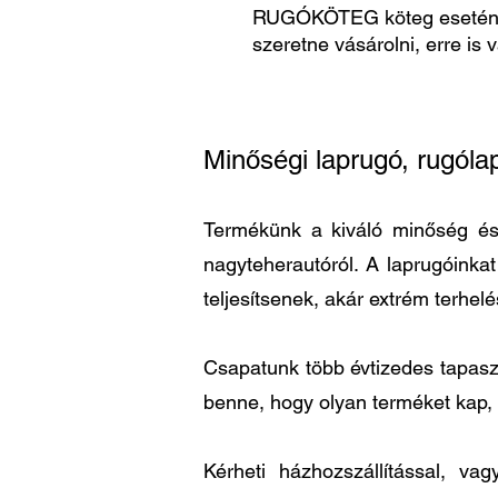
RUGÓKÖTEG köteg esetén
szeretne vásárolni, erre is 
Minőségi laprugó, rugóla
Termékünk a kiváló minőség és a
nagyteherautóról. A laprugóinka
teljesítsenek, akár extrém terhel
Csapatunk több évtizedes tapaszta
benne, hogy olyan terméket kap,
Kérheti házhozszállítással, v