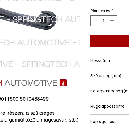
Mennyiség
*
Hossz (mm):
615+525
Szélesség (mm):
80
Kötegvastagság (m
11500 5010488499 
102
Rugólapok száma:
e készen, a szükséges
2
ntek, gumiütközők, magcsavar, stb.)
Laprugó típus: