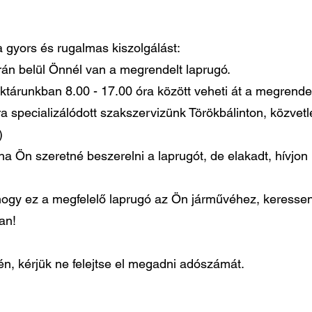
 a gyors és rugalmas kiszolgálást:
órán belül Önnél van a megrendelt laprugó.
ktárunkban 8.00 - 17.00 óra között veheti át a megrendel
ra specializálódott szakszervizünk Törökbálinton, közvet
)
ha Ön szeretné beszerelni a laprugót, de elakadt, hívjo
gy ez a megfelelő laprugó az Ön járművéhez, keressen
ban!
, kérjük ne felejtse el megadni adószámát.