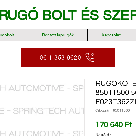
RUGÓ BOLT
ÉS SZE
ugóbolt
Bontott laprugók
Kapcsolat
06 1 353 9620
RUGÓKÖTE
85011500 
F023T362Z
Cikkszám: 85011500
Á
170 640 Ft
Nettó ár