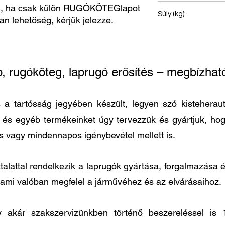
, ha csak külön RUGÓKÖTEGlapot
Hátsó rugó
Súly (kg):
van lehetőség, kérjük jelezze.
49
p, rugóköteg, laprugó erősítés – megbízh
 tartósság jegyében készült, legyen szó kisteherautó
t és egyéb termékeinket úgy tervezzük és gyártjuk, h
és vagy mindennapos igénybevétel mellett is.
lattal rendelkezik a laprugók gyártása, forgalmazása és
 ami valóban megfelel a járművéhez és az elvárásaihoz.
agy akár szakszervizünkben történő beszereléssel 