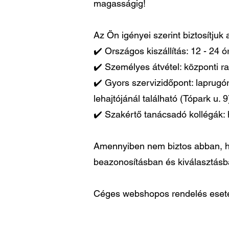
magasságig!
Az Ön igényei szerint biztosítjuk
✔️ Országos kiszállítás: 12 - 24 
✔️ Személyes átvétel: központi ra
✔️ Gyors szervizidőpont: laprugó
lehajtójánál található (Tópark u. 9
✔️ Szakértő tanácsadó kollégák: 
Amennyiben nem biztos abban, ho
beazonosításban és kiválasztás
Céges webshopos rendelés esetén