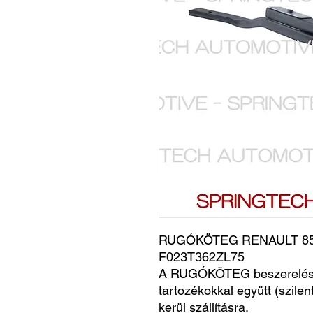
RUGÓKÖTEG RENAULT 850
F023T362ZL75
A RUGÓKÖTEG beszerelésr
tartozékokkal együtt (szile
kerül szállításra.