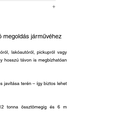
ató megoldás járművéhez
ról, lakóautóról, pickupról vagy
ogy hosszú távon is megbízhatóan
 javítása terén – így biztos lehet
is 12 tonna össztömegig és 6 m