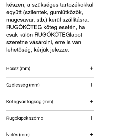
készen, a szükséges tartozékokkal
együtt (szilentek, gumiütközők,
magcsavar, stb.) kerül szállításra.
RUGÓKÖTEG köteg esetén, ha
csak külön RUGÓKÖTEGlapot
szeretne vásárolni, erre is van
lehetőség, kérjük jelezze.
Hossz (mm)
910/910
Szélesség (mm)
90
Kötegvastagság (mm)
70
Rugólapok száma
2
Ívelés (mm)