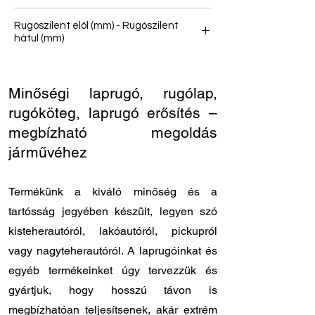
125
Rugószilent elöl (mm) - Rugószilent
hátul (mm)
36 - 36
Minőségi laprugó, rugólap,
rugóköteg, laprugó erősítés –
megbízható megoldás
járművéhez
Termékünk a kiváló minőség és a
tartósság jegyében készült, legyen szó
kisteherautóról, lakóautóról, pickupról
vagy nagyteherautóról. A laprugóinkat és
egyéb termékeinket úgy tervezzük és
gyártjuk, hogy hosszú távon is
megbízhatóan teljesítsenek, akár extrém