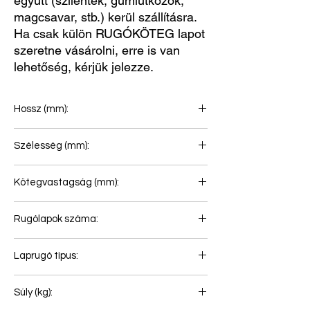
együtt (szilentek, gumiütközők,
magcsavar, stb.) kerül szállításra.
Ha csak külön RUGÓKÖTEG lapot
szeretne vásárolni, erre is van
lehetőség, kérjük jelezze.
Hossz (mm):
990+900
Szélesség (mm):
100
Kötegvastagság (mm):
66
Rugólapok száma:
2
Laprugó típus:
Első rugó
Súly (kg):