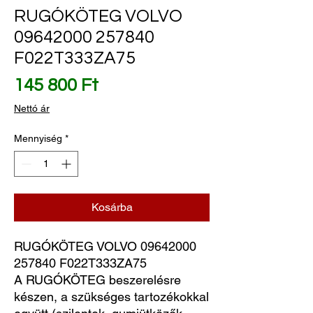
RUGÓKÖTEG VOLVO
09642000 257840
F022T333ZA75
Ár
145 800 Ft
Nettó ár
Mennyiség
*
Kosárba
RUGÓKÖTEG VOLVO 09642000
257840 F022T333ZA75
A RUGÓKÖTEG beszerelésre
készen, a szükséges tartozékokkal