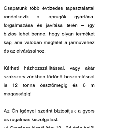
Csapatunk több évtizedes tapasztalattal
rendelkezik a laprugók gyártása,
forgalmazása és javítása terén – így
biztos lehet benne, hogy olyan terméket
kap, ami valóban megfelel a járművéhez
és az elvárásaihoz.
Kérheti házhozszállítással, vagy akár
szakszervizünkben történő beszereléssel
is 12 tonna össztömegig és 6 m
magasságig!
Az Ön igényei szerint biztosítjuk a gyors
és rugalmas kiszolgálást:
✔️ Országos kiszállítás: 12 - 24 órán belül
Önnél van a megrendelt laprugó.