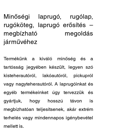
63
Minőségi laprugó, rugólap,
rugóköteg, laprugó erősítés –
megbízható megoldás
járművéhez
Termékünk a kiváló minőség és a
tartósság jegyében készült, legyen szó
kisteherautóról, lakóautóról, pickupról
vagy nagyteherautóról. A laprugóinkat és
egyéb termékeinket úgy tervezzük és
gyártjuk, hogy hosszú távon is
megbízhatóan teljesítsenek, akár extrém
terhelés vagy mindennapos igénybevétel
mellett is.