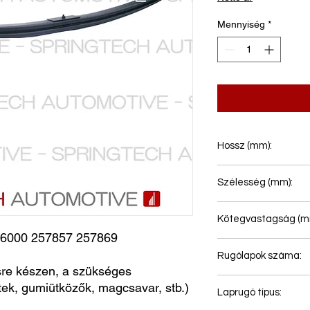
Mennyiség
*
Hossz (mm):
990+900
Szélesség (mm):
100
Kötegvastagság (m
000 257857 257869
70
Rugólapok száma:
e készen, a szükséges
2
ntek, gumiütközők, magcsavar, stb.)
Laprugó típus: