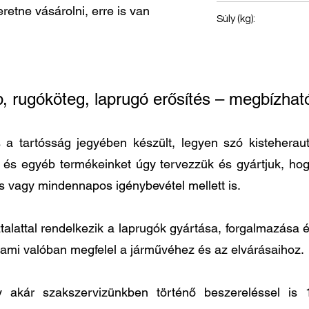
retne vásárolni, erre is van
Első rugó
Súly (kg):
67
p, rugóköteg, laprugó erősítés – megbízh
 tartósság jegyében készült, legyen szó kisteherautó
t és egyéb termékeinket úgy tervezzük és gyártjuk, h
és vagy mindennapos igénybevétel mellett is.
lattal rendelkezik a laprugók gyártása, forgalmazása és
 ami valóban megfelel a járművéhez és az elvárásaihoz.
agy akár szakszervizünkben történő beszereléssel 