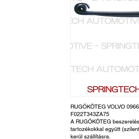
RUGÓKÖTEG VOLVO 09666
F022T343ZA75
A RUGÓKÖTEG beszerelésr
tartozékokkal együtt (szile
kerül szállításra.