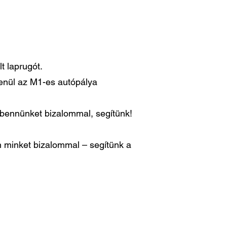
t laprugót.
lenül az M1-es autópálya
n bennünket bizalommal, segítünk!
 minket bizalommal – segítünk a