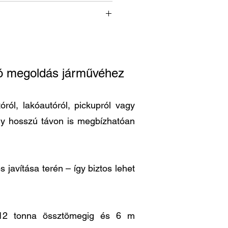
ató megoldás járművéhez
ról, lakóautóról, pickupról vagy
ogy hosszú távon is megbízhatóan
 javítása terén – így biztos lehet
is 12 tonna össztömegig és 6 m