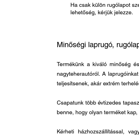
Ha csak külön rugólapot sze
lehetőség, kérjük jelezze.
Minőségi laprugó, rugóla
Termékünk a kiváló minőség és a
nagyteherautóról. A laprugóinka
teljesítsenek, akár extrém terhel
Csapatunk több évtizedes tapaszta
benne, hogy olyan terméket kap,
Kérheti házhozszállítással, v