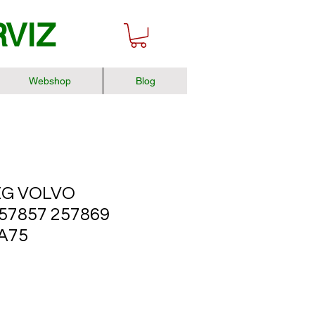
RVIZ
Webshop
Blog
G VOLVO
57857 257869
A75
r