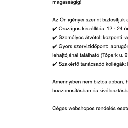
magasságig!
Az Ön igényei szerint biztosítjuk
✔️ Országos kiszállítás: 12 - 24 
✔️ Személyes átvétel: központi ra
✔️ Gyors szervizidőpont: laprugó
lehajtójánál található (Tópark u. 9
✔️ Szakértő tanácsadó kollégák: 
Amennyiben nem biztos abban, ho
beazonosításban és kiválasztás
Céges webshopos rendelés esetén