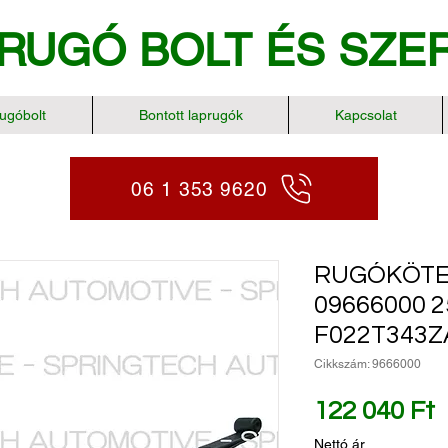
RUGÓ BOLT
ÉS SZE
ugóbolt
Bontott laprugók
Kapcsolat
06 1 353 9620
RUGÓKÖTE
09666000 2
F022T343Z
Cikkszám: 9666000
Á
122 040 Ft
Nettó ár