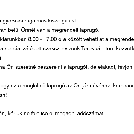
 a gyors és rugalmas kiszolgálást:
órán belül Önnél van a megrendelt laprugó.
ktárunkban 8.00 - 17.00 óra között veheti át a megrendel
ra specializálódott szakszervizünk Törökbálinton, közvet
)
ha Ön szeretné beszerelni a laprugót, de elakadt, hívjo
gy ez a megfelelő laprugó az Ön járművéhez, keressen
ban!
, kérjük ne felejtse el megadni adószámát.