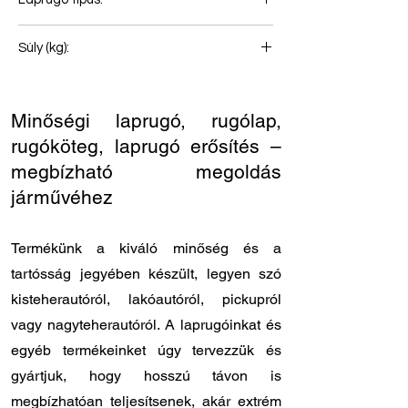
Első rugó
Súly (kg):
67
Minőségi laprugó, rugólap,
rugóköteg, laprugó erősítés –
megbízható megoldás
járművéhez
Termékünk a kiváló minőség és a
tartósság jegyében készült, legyen szó
kisteherautóról, lakóautóról, pickupról
vagy nagyteherautóról. A laprugóinkat és
egyéb termékeinket úgy tervezzük és
gyártjuk, hogy hosszú távon is
megbízhatóan teljesítsenek, akár extrém