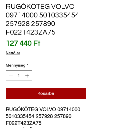
RUGÓKÖTEG VOLVO
09714000 5010335454
257928 257890
F022T423ZA75
Ár
127 440 Ft
Nettó ár
Mennyiség
*
Kosárba
RUGÓKÖTEG VOLVO 09714000
5010335454 257928 257890
F022T423ZA75