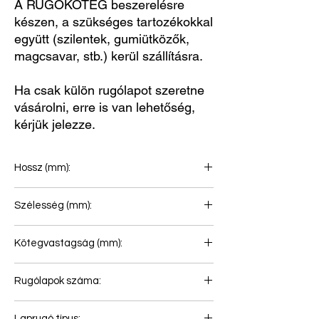
A RUGÓKÖTEG beszerelésre
készen, a szükséges tartozékokkal
együtt (szilentek, gumiütközők,
magcsavar, stb.) kerül szállításra.
Ha csak külön rugólapot szeretne
vásárolni, erre is van lehetőség,
kérjük jelezze.
Hossz (mm):
795+795
Szélesség (mm):
100
Kötegvastagság (mm):
79
Rugólapok száma:
3
Laprugó típus: