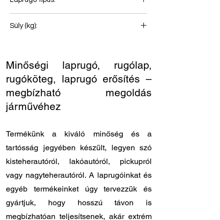
Első rugó
Súly (kg):
60
Minőségi laprugó, rugólap,
rugóköteg, laprugó erősítés –
megbízható megoldás
járművéhez
Termékünk a kiváló minőség és a
tartósság jegyében készült, legyen szó
kisteherautóról, lakóautóról, pickupról
vagy nagyteherautóról. A laprugóinkat és
egyéb termékeinket úgy tervezzük és
gyártjuk, hogy hosszú távon is
megbízhatóan teljesítsenek, akár extrém