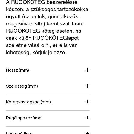
A RUGÓKÖTEG beszerelésre
készen, a szükséges tartozékokkal
együtt (szilentek, gumiütközők,
magcsavar, stb.) kerül szállításra.
RUGÓKÖTEG köteg esetén, ha
csak külön RUGÓKÖTEGlapot
szeretne vásárolni, erre is van
lehetőség, kérjük jelezze.
Hossz (mm):
900+945
Szélesség (mm):
90
Kötegvastagság (mm):
64
Rugólapok száma:
2
Laprugó típus: