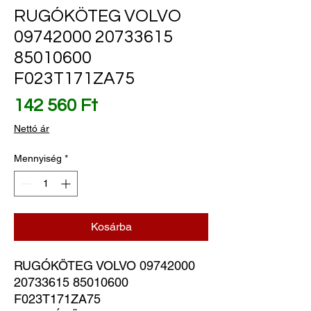
RUGÓKÖTEG VOLVO
09742000 20733615
85010600
F023T171ZA75
Ár
142 560 Ft
Nettó ár
Mennyiség
*
Kosárba
RUGÓKÖTEG VOLVO 09742000 
20733615 85010600 
F023T171ZA75