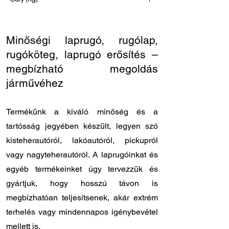
0
Minőségi laprugó, rugólap,
rugóköteg, laprugó erősítés –
megbízható megoldás
járművéhez
Termékünk a kiváló minőség és a
tartósság jegyében készült, legyen szó
kisteherautóról, lakóautóról, pickupról
vagy nagyteherautóról. A laprugóinkat és
egyéb termékeinket úgy tervezzük és
gyártjuk, hogy hosszú távon is
megbízhatóan teljesítsenek, akár extrém
terhelés vagy mindennapos igénybevétel
mellett is.