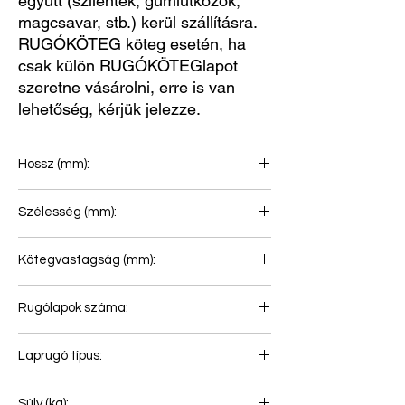
együtt (szilentek, gumiütközők,
magcsavar, stb.) kerül szállításra.
RUGÓKÖTEG köteg esetén, ha
csak külön RUGÓKÖTEGlapot
szeretne vásárolni, erre is van
lehetőség, kérjük jelezze.
Hossz (mm):
1090+950
Szélesség (mm):
100
Kötegvastagság (mm):
90
Rugólapok száma:
3
Laprugó típus:
Hátsó rugó
Súly (kg):