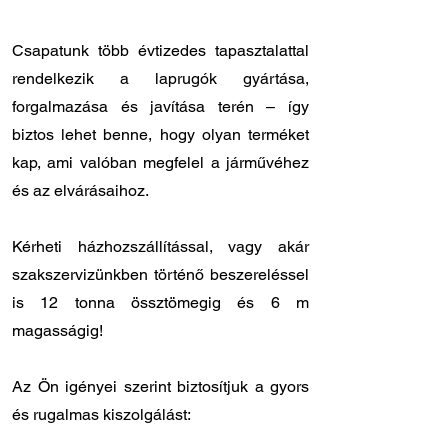
Csapatunk több évtizedes tapasztalattal
rendelkezik a laprugók gyártása,
forgalmazása és javítása terén – így
biztos lehet benne, hogy olyan terméket
kap, ami valóban megfelel a járművéhez
és az elvárásaihoz.
Kérheti házhozszállítással, vagy akár
szakszervizünkben történő beszereléssel
is 12 tonna össztömegig és 6 m
magasságig!
Az Ön igényei szerint biztosítjuk a gyors
és rugalmas kiszolgálást:
✔️ Országos kiszállítás: 12 - 24 órán belül