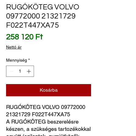
RUGÓKÖTEG VOLVO
09772000 21321729
F022T447XA75
Ár
258 120 Ft
Nettó ár
Mennyiség
*
Kosárba
RUGÓKÖTEG VOLVO 09772000
21321729 F022T447XA75
A RUGÓKÖTEG beszerelésre
készen, a szükséges tartozékokkal