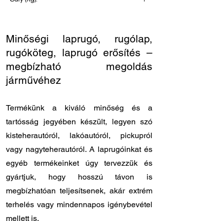
93
Minőségi laprugó, rugólap,
rugóköteg, laprugó erősítés –
megbízható megoldás
járművéhez
Termékünk a kiváló minőség és a
tartósság jegyében készült, legyen szó
kisteherautóról, lakóautóról, pickupról
vagy nagyteherautóról. A laprugóinkat és
egyéb termékeinket úgy tervezzük és
gyártjuk, hogy hosszú távon is
megbízhatóan teljesítsenek, akár extrém
terhelés vagy mindennapos igénybevétel
mellett is.