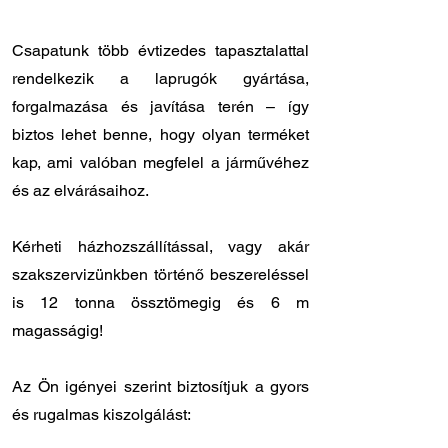
Csapatunk több évtizedes tapasztalattal
rendelkezik a laprugók gyártása,
forgalmazása és javítása terén – így
biztos lehet benne, hogy olyan terméket
kap, ami valóban megfelel a járművéhez
és az elvárásaihoz.
Kérheti házhozszállítással, vagy akár
szakszervizünkben történő beszereléssel
is 12 tonna össztömegig és 6 m
magasságig!
Az Ön igényei szerint biztosítjuk a gyors
és rugalmas kiszolgálást:
✔️ Országos kiszállítás: 12 - 24 órán belül