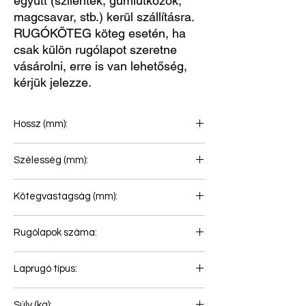
együtt (szilentek, gumiütközők,
magcsavar, stb.) kerül szállításra.
RUGÓKÖTEG köteg esetén, ha
csak külön rugólapot szeretne
vásárolni, erre is van lehetőség,
kérjük jelezze.
Hossz (mm):
990+900
Szélesség (mm):
100
Kötegvastagság (mm):
92
Rugólapok száma:
3
Laprugó típus:
Első rugó
Súly (kg):