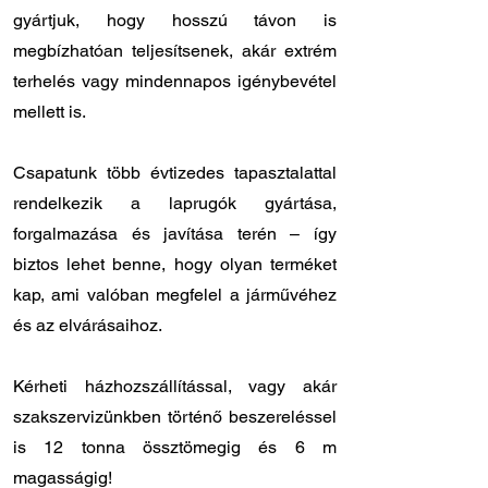
gyártjuk, hogy hosszú távon is
megbízhatóan teljesítsenek, akár extrém
terhelés vagy mindennapos igénybevétel
mellett is.
Csapatunk több évtizedes tapasztalattal
rendelkezik a laprugók gyártása,
forgalmazása és javítása terén – így
biztos lehet benne, hogy olyan terméket
kap, ami valóban megfelel a járművéhez
és az elvárásaihoz.
Kérheti házhozszállítással, vagy akár
szakszervizünkben történő beszereléssel
is 12 tonna össztömegig és 6 m
magasságig!