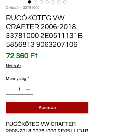
Cikkszám: 33781000
RUGÓKÖTEG VW
CRAFTER 2006-2018
33781000 2E0511131B
5856813 9063207106
Ár
72 360 Ft
Nettó ár
Mennyiség
*
Kosárba
RUGÓKÖTEG VW CRAFTER 
2006-2018 33781000 2E0511131B 