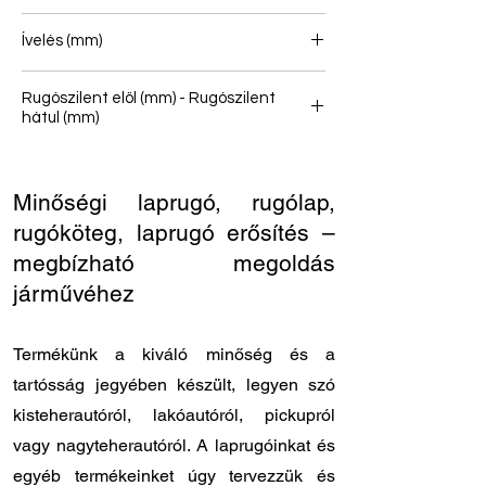
2/1
Ívelés (mm)
126
Rugószilent elöl (mm) - Rugószilent
hátul (mm)
16/46 - 16/36
Minőségi laprugó, rugólap,
rugóköteg, laprugó erősítés –
megbízható megoldás
járművéhez
Termékünk a kiváló minőség és a
tartósság jegyében készült, legyen szó
kisteherautóról, lakóautóról, pickupról
vagy nagyteherautóról. A laprugóinkat és
egyéb termékeinket úgy tervezzük és