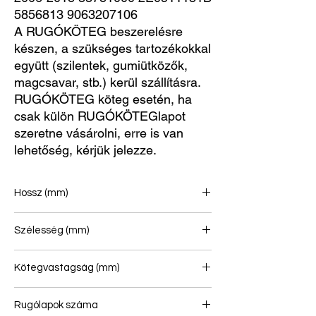
5856813 9063207106
A RUGÓKÖTEG beszerelésre
készen, a szükséges tartozékokkal
együtt (szilentek, gumiütközők,
magcsavar, stb.) kerül szállításra.
RUGÓKÖTEG köteg esetén, ha
csak külön RUGÓKÖTEGlapot
szeretne vásárolni, erre is van
lehetőség, kérjük jelezze.
Hossz (mm)
740/753
Szélesség (mm)
70
Kötegvastagság (mm)
62
Rugólapok száma