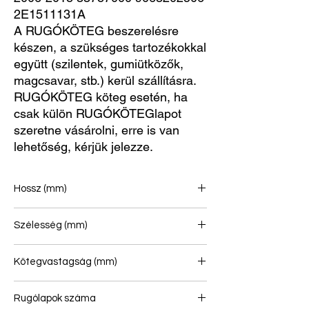
2E1511131A
A RUGÓKÖTEG beszerelésre
készen, a szükséges tartozékokkal
együtt (szilentek, gumiütközők,
magcsavar, stb.) kerül szállításra.
RUGÓKÖTEG köteg esetén, ha
csak külön RUGÓKÖTEGlapot
szeretne vásárolni, erre is van
lehetőség, kérjük jelezze.
Hossz (mm)
740/753
Szélesség (mm)
70
Kötegvastagság (mm)
43
Rugólapok száma