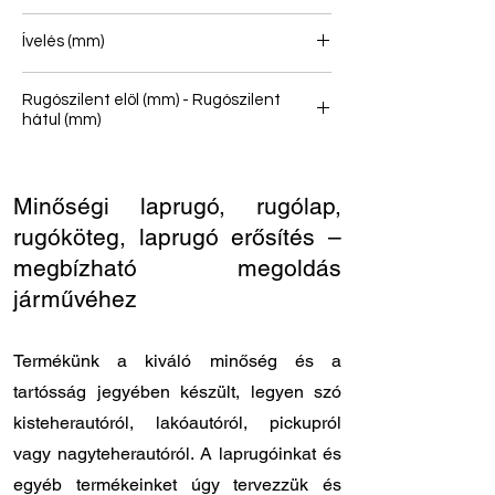
1/1
Ívelés (mm)
125
Rugószilent elöl (mm) - Rugószilent
hátul (mm)
12/60 - 12/60
Minőségi laprugó, rugólap,
rugóköteg, laprugó erősítés –
megbízható megoldás
járművéhez
Termékünk a kiváló minőség és a
tartósság jegyében készült, legyen szó
kisteherautóról, lakóautóról, pickupról
vagy nagyteherautóról. A laprugóinkat és
egyéb termékeinket úgy tervezzük és