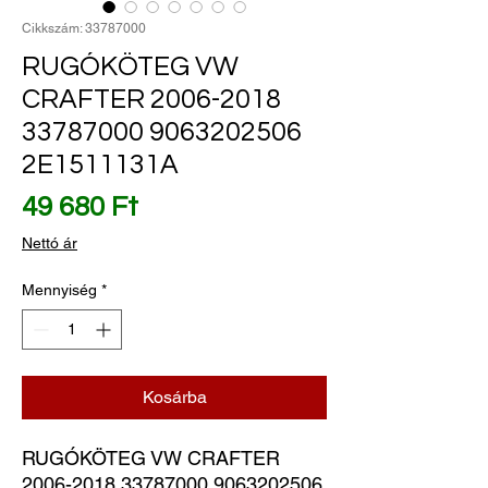
Cikkszám: 33787000
RUGÓKÖTEG VW
CRAFTER 2006-2018
33787000 9063202506
2E1511131A
Ár
49 680 Ft
Nettó ár
Mennyiség
*
Kosárba
RUGÓKÖTEG VW CRAFTER 
2006-2018 33787000 9063202506 