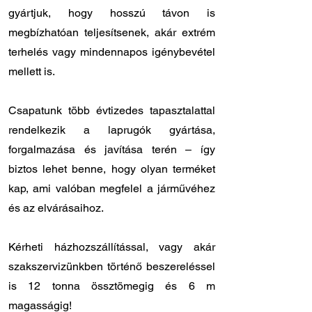
gyártjuk, hogy hosszú távon is
megbízhatóan teljesítsenek, akár extrém
terhelés vagy mindennapos igénybevétel
mellett is.
Csapatunk több évtizedes tapasztalattal
rendelkezik a laprugók gyártása,
forgalmazása és javítása terén – így
biztos lehet benne, hogy olyan terméket
kap, ami valóban megfelel a járművéhez
és az elvárásaihoz.
Kérheti házhozszállítással, vagy akár
szakszervizünkben történő beszereléssel
is 12 tonna össztömegig és 6 m
magasságig!