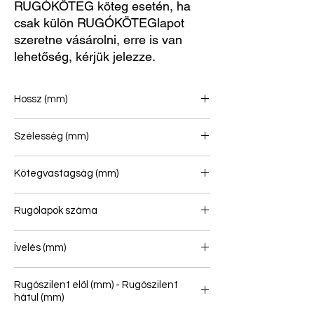
RUGÓKÖTEG köteg esetén, ha
csak külön RUGÓKÖTEGlapot
szeretne vásárolni, erre is van
lehetőség, kérjük jelezze.
Hossz (mm)
Szélesség (mm)
Kötegvastagság (mm)
Rugólapok száma
1+1
Ívelés (mm)
Rugószilent elöl (mm) - Rugószilent
hátul (mm)