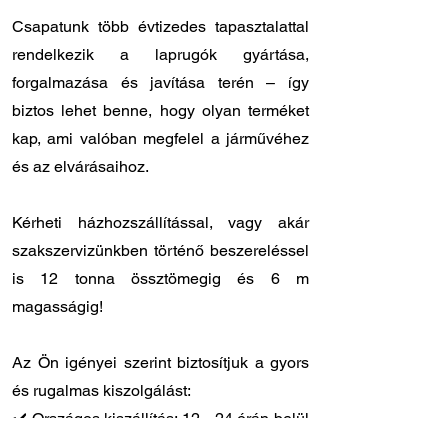
Csapatunk több évtizedes tapasztalattal
rendelkezik a laprugók gyártása,
forgalmazása és javítása terén – így
biztos lehet benne, hogy olyan terméket
kap, ami valóban megfelel a járművéhez
és az elvárásaihoz.
Kérheti házhozszállítással, vagy akár
szakszervizünkben történő beszereléssel
is 12 tonna össztömegig és 6 m
magasságig!
Az Ön igényei szerint biztosítjuk a gyors
és rugalmas kiszolgálást:
✔️ Országos kiszállítás: 12 - 24 órán belül
Önnél van a megrendelt laprugó.