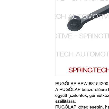
RUGÓLAP BPW 88154200 
A RUGÓLAP beszerelésre k
együtt (szilentek, gumiütköz
szállításra.
RUGÓLAP köteg esetén, h