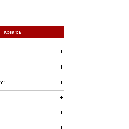
Kosárba
m):