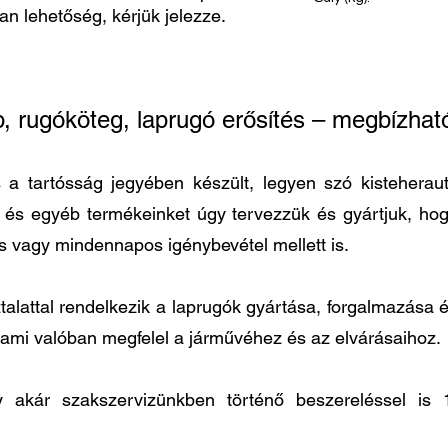
van lehetőség, kérjük jelezze.
34
p, rugóköteg, laprugó erősítés – megbízh
 tartósság jegyében készült, legyen szó kisteherautó
t és egyéb termékeinket úgy tervezzük és gyártjuk, h
és vagy mindennapos igénybevétel mellett is.
lattal rendelkezik a laprugók gyártása, forgalmazása és
 ami valóban megfelel a járművéhez és az elvárásaihoz.
agy akár szakszervizünkben történő beszereléssel 