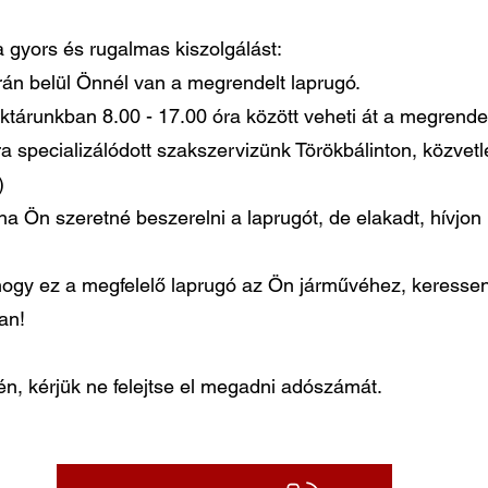
 a gyors és rugalmas kiszolgálást:
órán belül Önnél van a megrendelt laprugó.
ktárunkban 8.00 - 17.00 óra között veheti át a megrendel
ra specializálódott szakszervizünk Törökbálinton, közvet
)
ha Ön szeretné beszerelni a laprugót, de elakadt, hívjo
gy ez a megfelelő laprugó az Ön járművéhez, keressen
ban!
, kérjük ne felejtse el megadni adószámát.