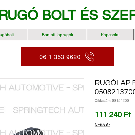
RUGÓ BOLT
ÉS SZE
ugóbolt
Bontott laprugók
Kapcsolat
06 1 353 9620
RUGÓLAP 
050821370
Cikkszám: 88154200
Á
111 240 Ft
Nettó ár