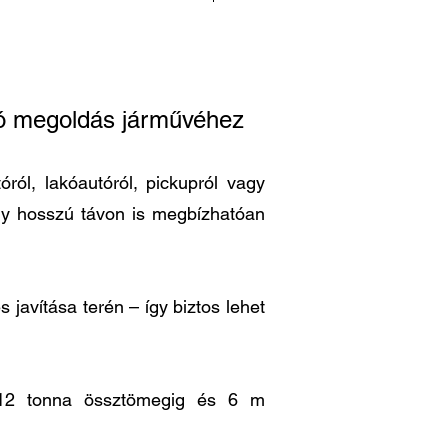
ató megoldás járművéhez
ról, lakóautóról, pickupról vagy
ogy hosszú távon is megbízhatóan
 javítása terén – így biztos lehet
is 12 tonna össztömegig és 6 m