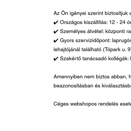
Az Ön igényei szerint biztosítjuk
✔️ Országos kiszállítás: 12 - 24 
✔️ Személyes átvétel: központi ra
✔️ Gyors szervizidőpont: laprugó
lehajtójánál található (Tópark u. 9
✔️ Szakértő tanácsadó kollégák: 
Amennyiben nem biztos abban, ho
beazonosításban és kiválasztás
Céges webshopos rendelés esetén