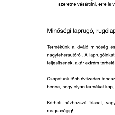
szeretne vásárolni, erre is 
Minőségi laprugó, rugóla
Termékünk a kiváló minőség és a
nagyteherautóról. A laprugóinka
teljesítsenek, akár extrém terhel
Csapatunk több évtizedes tapaszta
benne, hogy olyan terméket kap,
Kérheti házhozszállítással, v
magasságig!