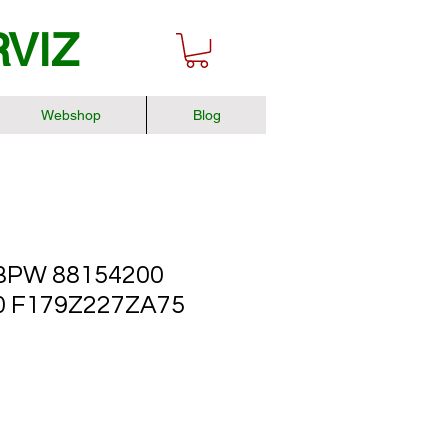
RVIZ
Webshop
Blog
BPW 88154200
0 F179Z227ZA75
r