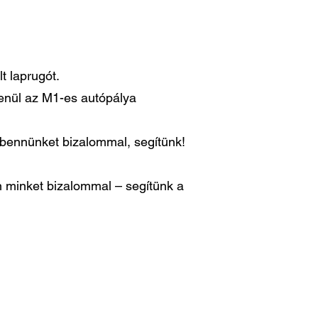
t laprugót.
lenül az M1-es autópálya
n bennünket bizalommal, segítünk!
 minket bizalommal – segítünk a