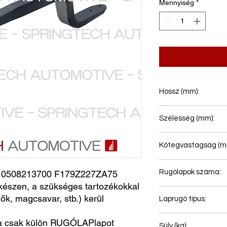
Mennyiség
*
Hossz (mm):
575+365
Szélesség (mm):
100
Kötegvastagság (m
48
Rugólapok száma:
0508213700 F179Z227ZA75
észen, a szükséges tartozékokkal
1
ők, magcsavar, stb.) kerül
Laprugó típus:
Laprugó légrugóhoz
a csak külön RUGÓLAPlapot
Súly (kg):