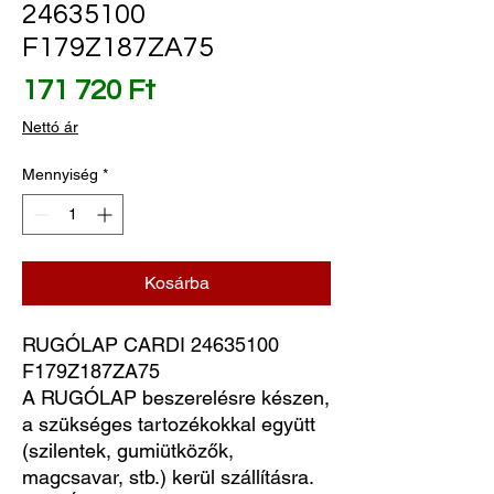
24635100
F179Z187ZA75
Ár
171 720 Ft
Nettó ár
Mennyiség
*
Kosárba
RUGÓLAP CARDI 24635100  
F179Z187ZA75
A RUGÓLAP beszerelésre készen,
a szükséges tartozékokkal együtt
(szilentek, gumiütközők,
magcsavar, stb.) kerül szállításra.