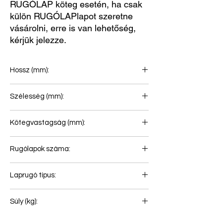
RUGÓLAP köteg esetén, ha csak
külön RUGÓLAPlapot szeretne
vásárolni, erre is van lehetőség,
kérjük jelezze.
Hossz (mm):
500+465
Szélesség (mm):
100
Kötegvastagság (mm):
56
Rugólapok száma:
1
Laprugó típus:
Laprugó légrugóhoz
Súly (kg):
43