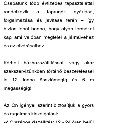
Csapatunk több évtizedes tapasztalattal
rendelkezik a laprugók gyártása,
forgalmazása és javítása terén – így
biztos lehet benne, hogy olyan terméket
kap, ami valóban megfelel a járművéhez
és az elvárásaihoz.
Kérheti házhozszállítással, vagy akár
szakszervizünkben történő beszereléssel
is 12 tonna össztömegig és 6 m
magasságig!
Az Ön igényei szerint biztosítjuk a gyors
és rugalmas kiszolgálást:
✔️ Országos kiszállítás: 12 - 24 órán belül
Önnél van a megrendelt laprugó.