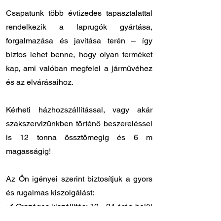
Csapatunk több évtizedes tapasztalattal
rendelkezik a laprugók gyártása,
forgalmazása és javítása terén – így
biztos lehet benne, hogy olyan terméket
kap, ami valóban megfelel a járművéhez
és az elvárásaihoz.
Kérheti házhozszállítással, vagy akár
szakszervizünkben történő beszereléssel
is 12 tonna össztömegig és 6 m
magasságig!
Az Ön igényei szerint biztosítjuk a gyors
és rugalmas kiszolgálást:
✔️ Országos kiszállítás: 12 - 24 órán belül
Önnél van a megrendelt laprugó.