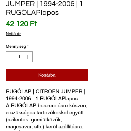
JUMPER | 1994-2006 | 1
RUGÓLAPlapos
Ár
42 120 Ft
Nettó ár
Mennyiség
*
Kosárba
RUGÓLAP | CITROEN JUMPER | 
1994-2006 | 1 RUGÓLAPlapos
A RUGÓLAP beszerelésre készen,
a szükséges tartozékokkal együtt
(szilentek, gumiütközők,
magcsavar, stb.) kerül szállításra.