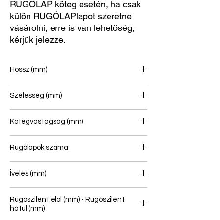
RUGÓLAP köteg esetén, ha csak
külön RUGÓLAPlapot szeretne
vásárolni, erre is van lehetőség,
kérjük jelezze.
Hossz (mm)
715/715
Szélesség (mm)
80
Kötegvastagság (mm)
17
Rugólapok száma
1
Ívelés (mm)
103
Rugószilent elöl (mm) - Rugószilent
hátul (mm)