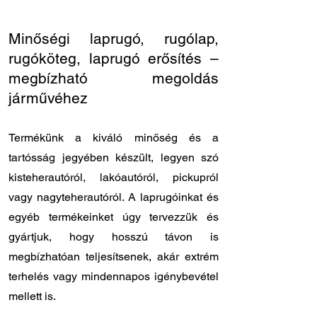
16/50 - 16/40
Minőségi laprugó, rugólap,
rugóköteg, laprugó erősítés –
megbízható megoldás
járművéhez
Termékünk a kiváló minőség és a
tartósság jegyében készült, legyen szó
kisteherautóról, lakóautóról, pickupról
vagy nagyteherautóról. A laprugóinkat és
egyéb termékeinket úgy tervezzük és
gyártjuk, hogy hosszú távon is
megbízhatóan teljesítsenek, akár extrém
terhelés vagy mindennapos igénybevétel
mellett is.