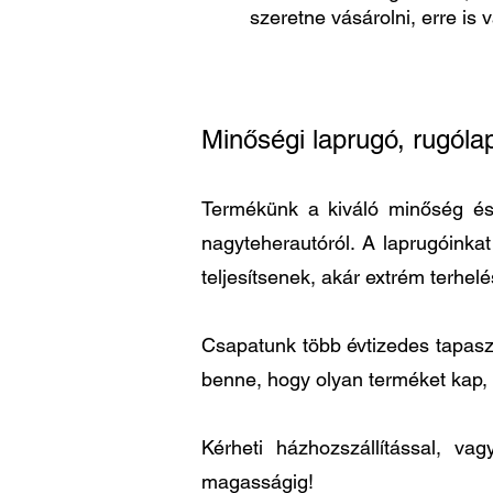
szeretne vásárolni, erre is 
Minőségi laprugó, rugóla
Termékünk a kiváló minőség és a
nagyteherautóról. A laprugóinka
teljesítsenek, akár extrém terhel
Csapatunk több évtizedes tapaszta
benne, hogy olyan terméket kap,
Kérheti házhozszállítással, v
magasságig!