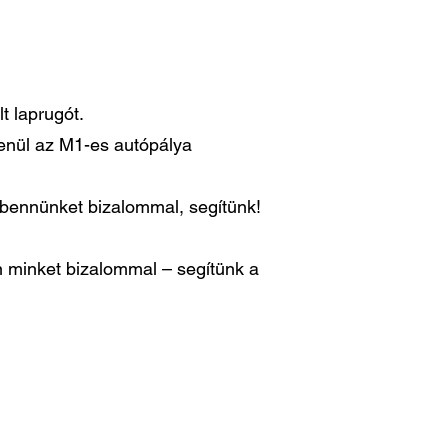
t laprugót.
lenül az M1-es autópálya
n bennünket bizalommal, segítünk!
 minket bizalommal – segítünk a