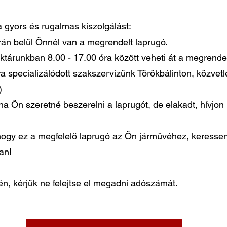
 a gyors és rugalmas kiszolgálást:
órán belül Önnél van a megrendelt laprugó.
ktárunkban 8.00 - 17.00 óra között veheti át a megrendel
ra specializálódott szakszervizünk Törökbálinton, közvet
)
ha Ön szeretné beszerelni a laprugót, de elakadt, hívjo
gy ez a megfelelő laprugó az Ön járművéhez, keressen
ban!
, kérjük ne felejtse el megadni adószámát.