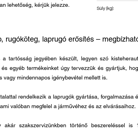
van lehetőség, kérjük jelezze.
Első rugó
Súly (kg):
28
p, rugóköteg, laprugó erősítés – megbízh
 tartósság jegyében készült, legyen szó kisteherautó
t és egyéb termékeinket úgy tervezzük és gyártjuk, h
és vagy mindennapos igénybevétel mellett is.
lattal rendelkezik a laprugók gyártása, forgalmazása és
 ami valóban megfelel a járművéhez és az elvárásaihoz.
agy akár szakszervizünkben történő beszereléssel 