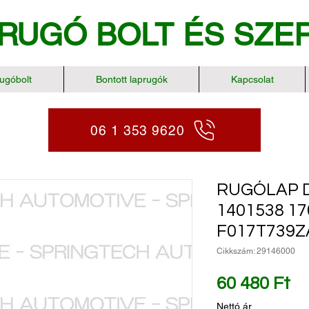
RUGÓ BOLT
ÉS SZE
ugóbolt
Bontott laprugók
Kapcsolat
06 1 353 9620
RUGÓLAP D
1401538 17
F017T739Z
Cikkszám: 29146000
Ár
60 480 Ft
Nettó ár