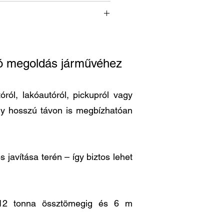
ató megoldás járművéhez
ról, lakóautóról, pickupról vagy
ogy hosszú távon is megbízhatóan
 javítása terén – így biztos lehet
is 12 tonna össztömegig és 6 m