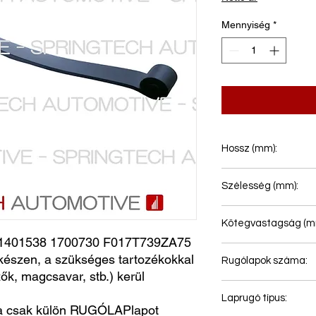
Mennyiség
*
Hossz (mm):
950+950
Szélesség (mm):
76
Kötegvastagság (m
401538 1700730 F017T739ZA75
35
észen, a szükséges tartozékokkal
Rugólapok száma:
ők, magcsavar, stb.) kerül
1
Laprugó típus:
a csak külön RUGÓLAPlapot