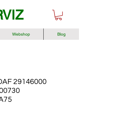
RVIZ
Webshop
Blog
AF 29146000
00730
A75