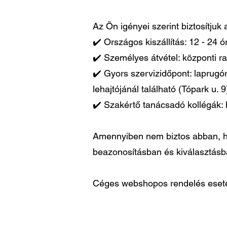
Az Ön igényei szerint biztosítjuk
✔️ Országos kiszállítás: 12 - 24 
✔️ Személyes átvétel: központi ra
✔️ Gyors szervizidőpont: laprugó
lehajtójánál található (Tópark u. 9
✔️ Szakértő tanácsadó kollégák: 
Amennyiben nem biztos abban, ho
beazonosításban és kiválasztás
Céges webshopos rendelés esetén