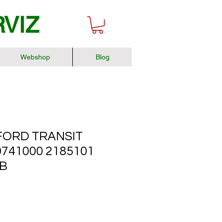
RVIZ
Webshop
Blog
FORD TRANSIT
741000 2185101
CB