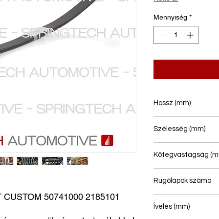
Mennyiség
*
Hossz (mm)
694/682
Szélesség (mm)
60
Kötegvastagság (m
18
Rugólapok száma
CUSTOM 50741000 2185101  
1
Ívelés (mm)