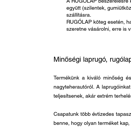
A RUGÓLAP beszerelésre k
együtt (szilentek, gumiütköz
szállításra.
RUGÓLAP köteg esetén, h
szeretne vásárolni, erre is 
Minőségi laprugó, rugóla
Termékünk a kiváló minőség és a
nagyteherautóról. A laprugóinka
teljesítsenek, akár extrém terhel
Csapatunk több évtizedes tapaszta
benne, hogy olyan terméket kap,