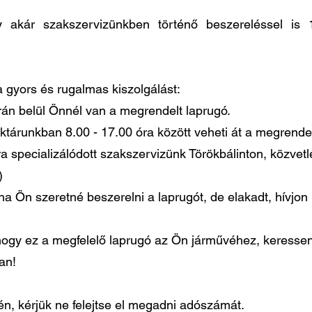
agy akár szakszervizünkben történő beszereléssel 
 a gyors és rugalmas kiszolgálást:
órán belül Önnél van a megrendelt laprugó.
ktárunkban 8.00 - 17.00 óra között veheti át a megrendel
ra specializálódott szakszervizünk Törökbálinton, közvet
)
ha Ön szeretné beszerelni a laprugót, de elakadt, hívjo
gy ez a megfelelő laprugó az Ön járművéhez, keressen
ban!
, kérjük ne felejtse el megadni adószámát.