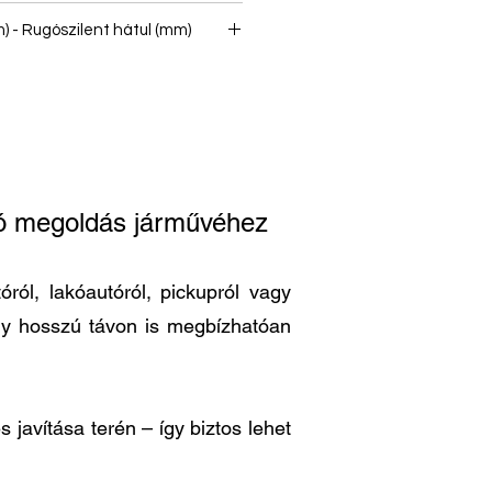
) - Rugószilent hátul (mm)
ató megoldás járművéhez
ról, lakóautóról, pickupról vagy
ogy hosszú távon is megbízhatóan
 javítása terén – így biztos lehet