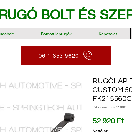
RUGÓ BOLT
ÉS SZE
ugóbolt
Bontott laprugók
Kapcsolat
06 1 353 9620
RUGÓLAP 
CUSTOM 50
FK215560
Cikkszám: 50741000
Ár
52 920 Ft
Nettó ár