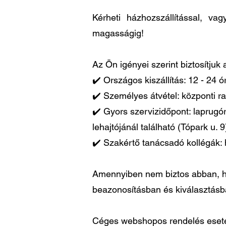
Kérheti házhozszállítással, v
magasságig!
Az Ön igényei szerint biztosítjuk
✔️ Országos kiszállítás: 12 - 24 
✔️ Személyes átvétel: központi ra
✔️ Gyors szervizidőpont: laprugó
lehajtójánál található (Tópark u. 9
✔️ Szakértő tanácsadó kollégák: 
Amennyiben nem biztos abban, ho
beazonosításban és kiválasztás
Céges webshopos rendelés esetén