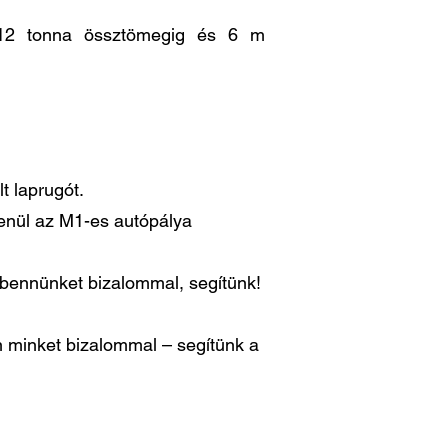
is 12 tonna össztömegig és 6 m
t laprugót.
lenül az M1-es autópálya
n bennünket bizalommal, segítünk!
 minket bizalommal – segítünk a