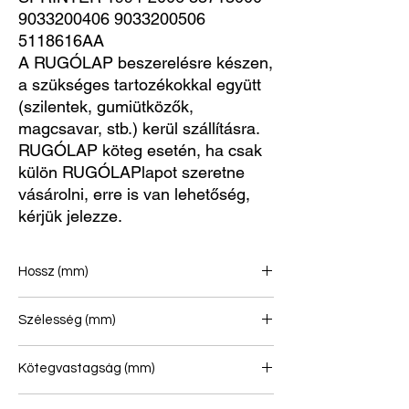
9033200406 9033200506 
5118616AA
A RUGÓLAP beszerelésre készen,
a szükséges tartozékokkal együtt
(szilentek, gumiütközők,
magcsavar, stb.) kerül szállításra.
RUGÓLAP köteg esetén, ha csak
külön RUGÓLAPlapot szeretne
vásárolni, erre is van lehetőség,
kérjük jelezze.
Hossz (mm)
740/753
Szélesség (mm)
70
Kötegvastagság (mm)
25