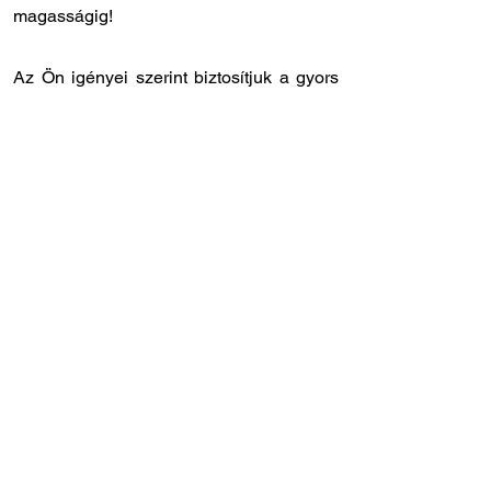
magasságig!
Az Ön igényei szerint biztosítjuk a gyors
és rugalmas kiszolgálást:
✔️ Országos kiszállítás: 12 - 24 órán belül
Önnél van a megrendelt laprugó.
✔️ Személyes átvétel: központi
raktárunkban
8.00 - 17.00
óra között
veheti át a megrendelt laprugót.
✔️ Gyors szervizidőpont: laprugóra
specializálódott szakszervizünk
Törökbálinton, közvetlenül az M1-es
autópálya lehajtójánál található (Tópark u.
9)
✔️ Szakértő tanácsadó kollégák: ha Ön
szeretné beszerelni a laprugót, de