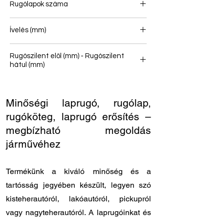
Rugólapok száma
1
Ívelés (mm)
131
Rugószilent elöl (mm) - Rugószilent
hátul (mm)
12/46 - 12/30
Minőségi laprugó, rugólap,
rugóköteg, laprugó erősítés –
megbízható megoldás
járművéhez
Termékünk a kiváló minőség és a
tartósság jegyében készült, legyen szó
kisteherautóról, lakóautóról, pickupról
vagy nagyteherautóról. A laprugóinkat és