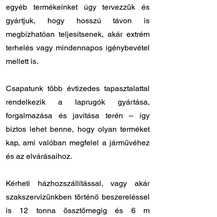
egyéb termékeinket úgy tervezzük és
gyártjuk, hogy hosszú távon is
megbízhatóan teljesítsenek, akár extrém
terhelés vagy mindennapos igénybevétel
mellett is.
Csapatunk több évtizedes tapasztalattal
rendelkezik a laprugók gyártása,
forgalmazása és javítása terén – így
biztos lehet benne, hogy olyan terméket
kap, ami valóban megfelel a járművéhez
és az elvárásaihoz.
Kérheti házhozszállítással, vagy akár
szakszervizünkben történő beszereléssel
is 12 tonna össztömegig és 6 m